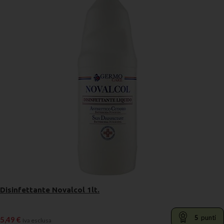
Disinfettante Novalcol 1lt.
5
punti
5,49
€
Iva esclusa