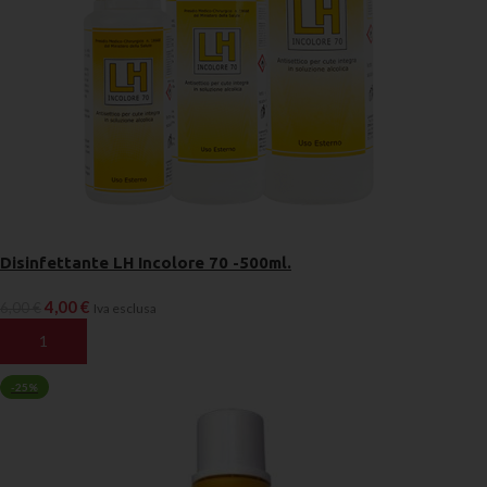
Disinfettante LH Incolore 70 -500ml.
4,00
€
6,00
€
Iva esclusa
AGGIUNGI AL CARRELLO
-25%