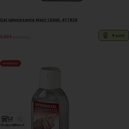
Gel Igienizzante Mani 100ml. 417828
4
punti
4,00
€
Iva esclusa
LEGGI TUTTO
IN ARRIVO
Shop
Carrello
WhatsApp