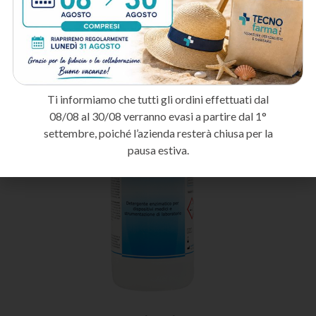
-30%
Ti informiamo che tutti gli ordini effettuati dal
08/08 al 30/08 verranno evasi a partire dal 1°
settembre, poiché l’azienda resterà chiusa per la
pausa estiva.