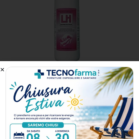
Disinfettante LH Dermoscrub mani 1 litro
10
punti
10,00
€
Iva esclusa
LEGGI TUTTO