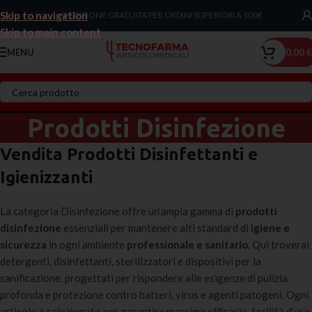
Skip to navigation
Chiama Ora!
SPEDIZIONE GRATUITA PER ORDINI SUPERIORI A 100€
Skip to main content
MENU
0,00
€
Prodotti Disinfezione
Vendita Prodotti Disinfettanti e
Igienizzanti
La categoria Disinfezione offre un’ampia gamma di
prodotti
disinfezione
essenziali per mantenere alti standard di
igiene e
sicurezza
in ogni ambiente
professionale e sanitario
. Qui troverai
detergenti, disinfettanti, sterilizzatori e dispositivi per la
sanificazione, progettati per rispondere alle esigenze di pulizia
profonda e protezione contro batteri, virus e agenti patogeni. Ogni
articolo è selezionato per garantire massima efficacia, facilità d’uso