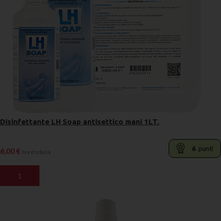
Disinfettante LH Soap antisettico mani 1LT.
6
punti
6,00
€
Iva esclusa
AGGIUNGI AL CARRELLO