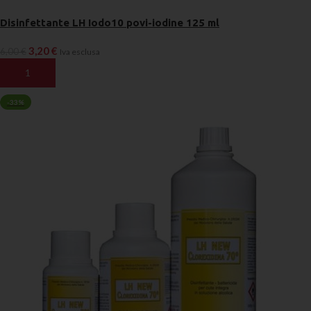
Disinfettante LH Iodo10 povi-iodine 125 ml
3,20
€
6,00
€
Iva esclusa
AGGIUNGI AL CARRELLO
-33%