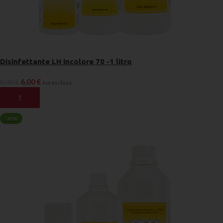
Disinfettante LH Incolore 70 -1 litro
6,00
€
8,00
€
Iva esclusa
AGGIUNGI AL CARRELLO
-33%