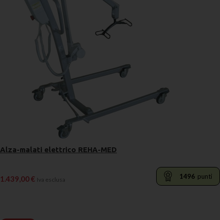
Alza-malati elettrico REHA-MED
1496
punti
1.439,00
€
Iva esclusa
LEGGI TUTTO