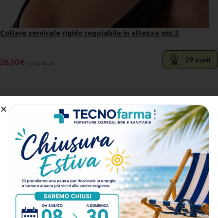
Collare cervicale rigido regolabile in altezza mis.S
29
punti
28,00
€
Iva esclusa
LEGGI TUTTO
IN ARRIVO
PRENOTA