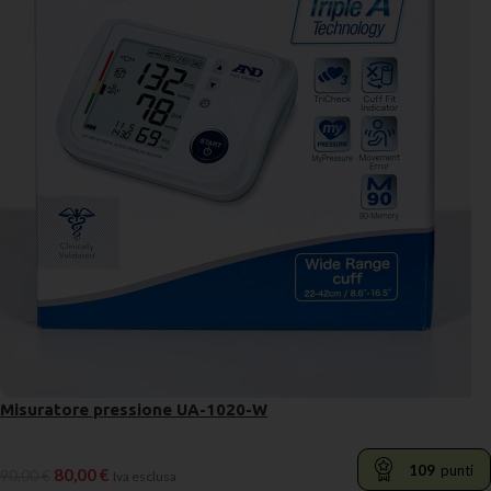
Misuratore pressione UA-1020-W
109
punti
80,00
€
90,00
€
Iva esclusa