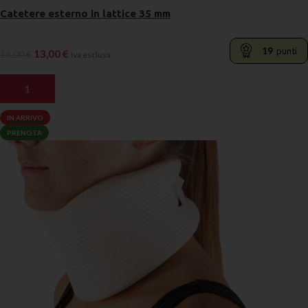
Catetere esterno in lattice 35 mm
19
punti
13,00
€
16,00
€
Iva esclusa
AGGIUNGI AL CARRELLO
IN ARRIVO
PRENOTA