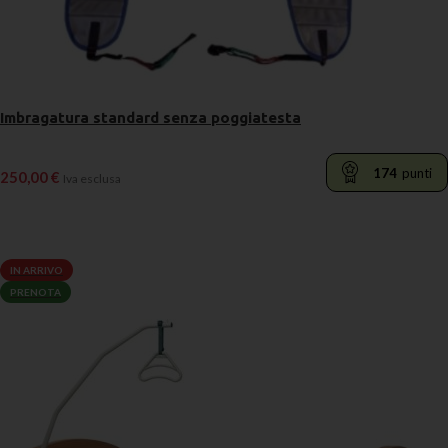
Imbragatura standard senza poggiatesta
174
punti
250,00
€
Iva esclusa
LEGGI TUTTO
IN ARRIVO
PRENOTA