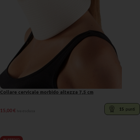
Collare cervicale morbido altezza 7,5 cm
15
punti
15,00
€
Iva esclusa
LEGGI TUTTO
IN ARRIVO