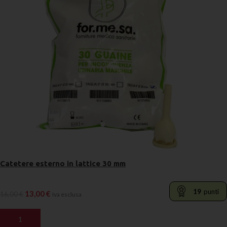
Catetere esterno in lattice 30 mm
19
punti
13,00
€
16,00
€
Iva esclusa
AGGIUNGI AL CARRELLO