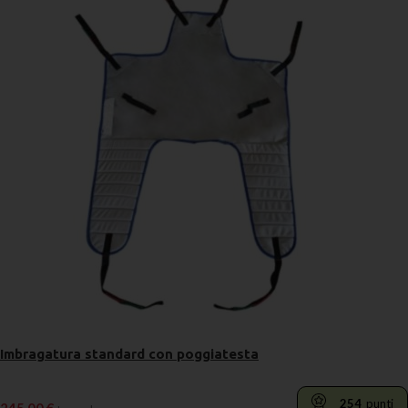
Imbragatura standard con poggiatesta
254
punti
245,00
€