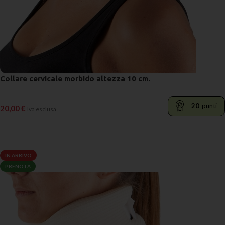
Collare cervicale morbido altezza 10 cm.
20
punti
20,00
€
Iva esclusa
LEGGI TUTTO
IN ARRIVO
PRENOTA