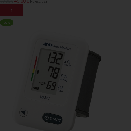
45,00
€
60,00
€
Iva esclusa
AGGIUNGI AL CARRELLO
-33%