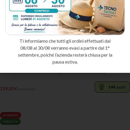
Ti informiamo che tutti gli ordini effettuati dal
08/08 al 30/08 verranno evasi a partire dal 1°
settembre, poiché l’azienda resterà chiusa per la
pausa estiva.
Deambulatore ascellare pieghevole DEAPIEAD-63
144
punti
139,00
€
Iva esclusa
LEGGI TUTTO
IN ARRIVO
PRENOTA