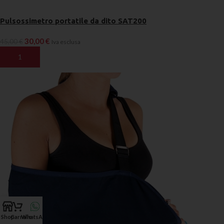
Pulsossimetro portatile da dito SAT200
30,00
€
45,00
€
Iva esclusa
AGGIUNGI AL CARRELLO
Shop
Carrello
WhatsApp