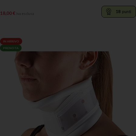
18
punti
18,00
€
Iva esclusa
LEGGI TUTTO
IN ARRIVO
PRENOTA