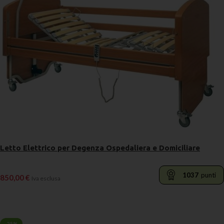
Letto Elettrico per Degenza Ospedaliera e Domiciliare
1037
punti
850,00
€
Iva esclusa
LEGGI TUTTO
-25%