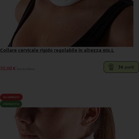
Collare cervicale rigido regolabile in altezza mis.L
36
punti
35,00
€
Iva esclusa
LEGGI TUTTO
IN ARRIVO
PRENOTA