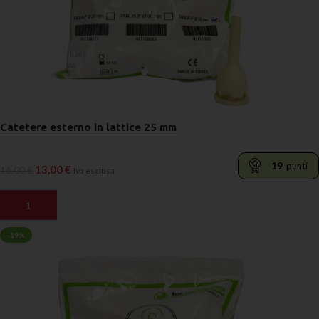
Catetere esterno in lattice 25 mm
19
punti
13,00
€
16,00
€
Iva esclusa
AGGIUNGI AL CARRELLO
-19%