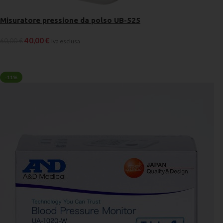
Misuratore pressione da polso UB-525
40,00
€
60,00
€
Iva esclusa
AGGIUNGI AL CARRELLO
-11%