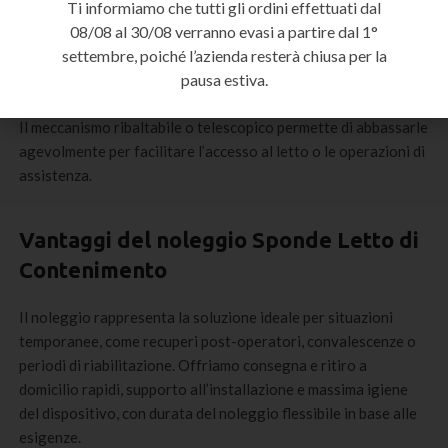
Ti informiamo che tutti gli ordini effettuati dal
degenza a casa.
08/08 al 30/08 verranno evasi a partire dal 1°
settembre, poiché l’azienda resterà chiusa per la
Realizzate con materiali robusti e facilmente igienizzabili, le
pausa estiva.
sponde di contenimento si installano in modo semplice su letti
standard o ortopedici, senza necessità di modifiche strutturali.
Il meccanismo ribaltabile o telescopico permette di abbassarle
agevolmente per facilitare l’accesso al letto o le operazioni di
assistenza.
Vantaggi del noleggio Sponde Letto di
Contenimento
Il noleggio rappresenta la soluzione ideale per situazioni
temporanee, come recuperi post-operatori, convalescenze o
periodi di riabilitazione. Offriamo consegna e ritiro a
domicilio rapidi, supporto all’installazione e massima igiene
del dispositivo, con durata del noleggio flessibile in base alle
esigenze.