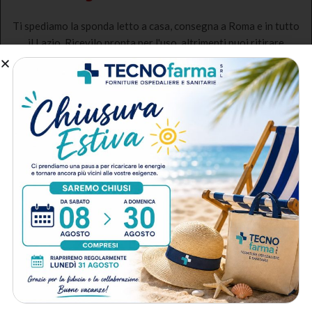
Ti spediamo la sponda letto a casa, consegna a Roma e in tutto
il Lazio. Ricevilo pronta per l'uso, altrimenti puoi ritirare
presso la nostra sede a Roma
Noleggio Sponde Letto di
Contenimento
Il nostro servizio di noleggio sponde letto di contenimento è
pensato per offrire un supporto sicuro, pratico e temporaneo
a chi assiste persone anziane, allettate o con problemi di
mobilità. Le sponde sono progettate per impedire cadute
accidentali durante il riposo o i movimenti involontari,
migliorando la sicurezza e il benessere del paziente durante la