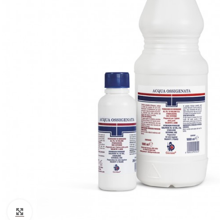
Cotone
Guanti monouso
Igiene Paziente
Suture
Teli Chirurgici
Ventilazione
Click to enlarge