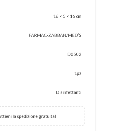
16 × 5 × 16 cm
FARMAC-ZABBAN/MED’S
D0502
1pz
Disinfettanti
 ottieni la spedizione gratuita!