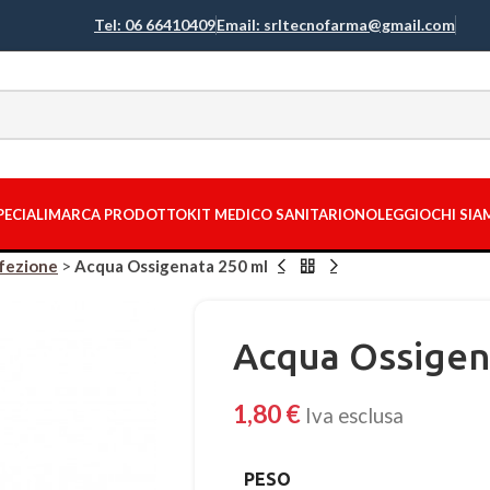
Tel: 06 66410409
Email: srltecnofarma@gmail.com
PECIALI
MARCA PRODOTTO
KIT MEDICO SANITARIO
NOLEGGIO
CHI SI
nfezione
>
Acqua Ossigenata 250 ml
Acqua Ossigen
1,80
€
Iva esclusa
PESO