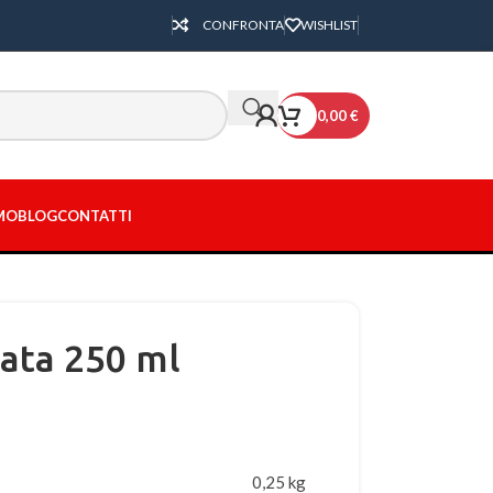
CONFRONTA
WISHLIST
0,00
€
AMO
BLOG
CONTATTI
ata 250 ml
0,25 kg