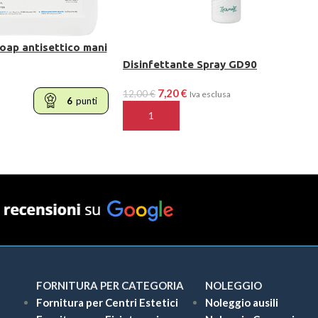
oap antisettico mani
Disinfettante Spray GD90
7,20
€
12,00
€
Iva esclusa
6
punti
AGGIUNGI AL CARRELLO
ELLO
FORNITURA PER CATEGORIA
NOLEGGIO
Fornitura per Centri Estetici
Noleggio ausili