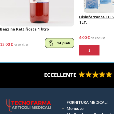
Disinfettante LH S
1LT.
Benzina Rettificata 1 litro
6,00
€
Iva esclusa
14
punti
12,00
€
Iva esclusa
AGGIUNGI AL CARR
LEGGI TUTTO
FORNITURA MEDICALI
Monouso