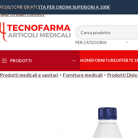
Skip to navigation
PEDIZIONE GRATUITA PER ORDINI SUPERIORI A 100€
Skip to main content
PER CATEGORIA
HOME
FORNITURE
OFFERTE S
PRODOTTI
Prodotti medicali e sanitari
>
Forniture medicali
>
Prodotti Disi
Abbigliamento
sanitario
Accessori
Letto/Lettino
Bisturi e Lame
Cellulosa
Contenitori