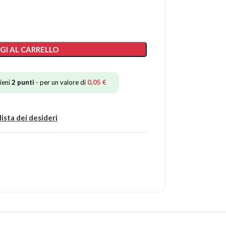
GI AL CARRELLO
ieni
2
punti
- per un valore di
0,05
€
lista dei desideri