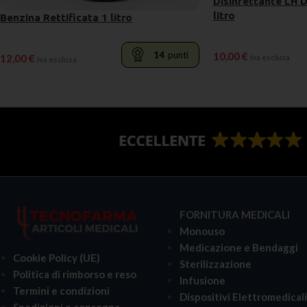
Disinfettante LH 
litro
Benzina Rettificata 1 litro
14
punti
10,00
€
12,00
€
Iva esclusa
Iva esclusa
LEGGI TUTTO
LEGGI TUTTO
FORNITURA MEDICALI
Monouso
Medicazione e Bendaggi
Cookie Policy (UE)
Sterilizzazione
Politica di rimborso e reso
Infusione
Termini e condizioni
Dispositivi Elettromedical
Spedizioni e consegna