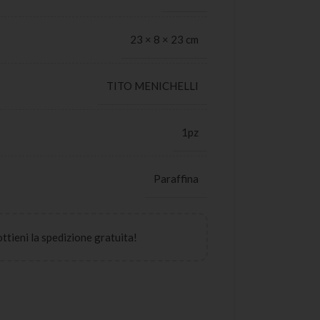
23 × 8 × 23 cm
TITO MENICHELLI
1pz
Paraffina
 ottieni la spedizione gratuita!