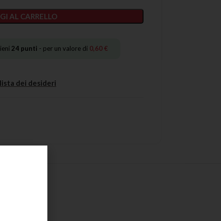
GI AL CARRELLO
ieni
24
punti
- per un valore di
0,60
€
lista dei desideri