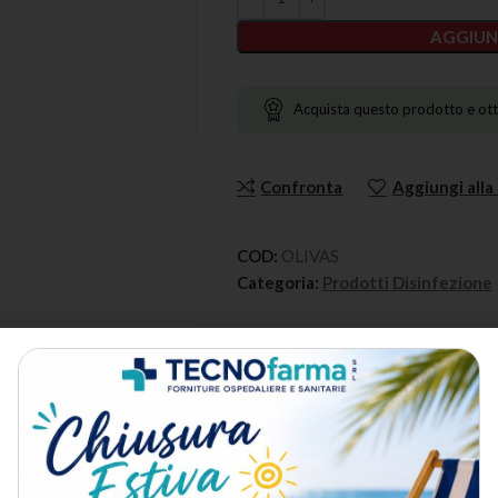
AGGIUN
Acquista questo prodotto e ott
Confronta
Aggiungi alla 
COD:
OLIVAS
Categoria:
Prodotti Disinfezione
DESCRIZIONE
METODO DI SPEDIZIONE