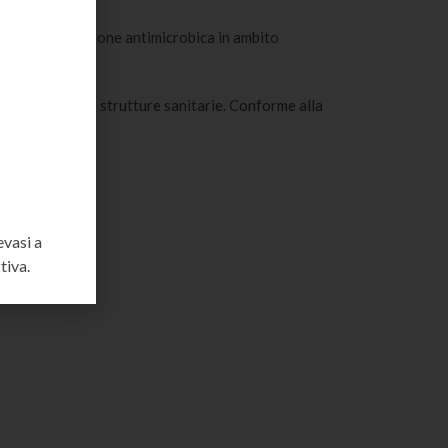
e un’efficace azione antimicrobica in ambito
 richiesti nelle strutture sanitarie. Conforme alla
evasi a
tiva.