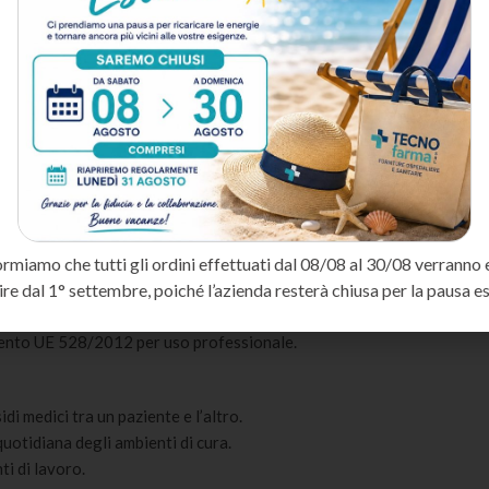
fezione di superfici, strumenti medici e cute, formulato per garantir
, Gram-, micobatteri, funghi e virus, rispettando i protocolli igienici
tteri e virus inclusi HIV e HBV.
ormiamo che tutti gli ordini effettuati dal 08/08 al 30/08 verranno 
za operativa in ambito sanitario.
ire dal 1° settembre, poiché l’azienda resterà chiusa per la pausa es
perfici comunemente presenti in ambito clinico.
one errata.
mento UE 528/2012 per uso professionale.
idi medici tra un paziente e l’altro.
 quotidiana degli ambienti di cura.
ti di lavoro.