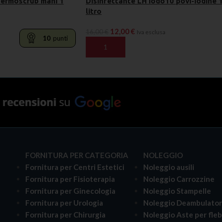
Dermoscrub mani 1
Disinfettante LH Iodo10 povi-iodine 
litro
12,00
€
16,00
€
Iva esclusa
10
punti
AGGIUNGI AL CARRELLO
FORNITURA PER CATEGORIA
NOLEGGIO
Fornitura per Centri Estetici
Noleggio ausili
Fornitura per Fisioterapia
Noleggio Carrozzine
Fornitura per Ginecologia
Noleggio Stampelle
Fornitura per Urologia
Noleggio Deambulator
i
Fornitura per Chirurgia
Noleggio Aste per fle