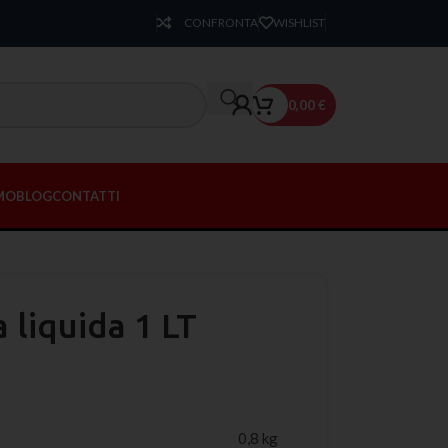
CONFRONTA
WISHLIST
0,00
€
AMO
BLOG
CONTATTI
a liquida 1 LT
0,8 kg