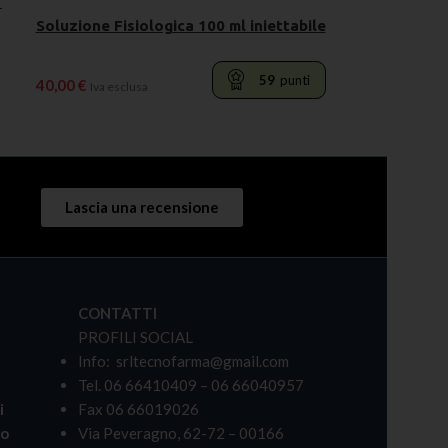
1
Soluzione Fisiologica 100 ml iniettabile
59
punti
40,00
€
Iva esclusa
LEGGI TUTTO
Lascia una recensione
CONTATTI
PROFILI SOCIAL
Info: srltecnofarma@gmail.com
Tel. 06 66410409 – 06 66040957
i
Fax 06 66019026
bo
Via Peveragno, 62-72 – 00166