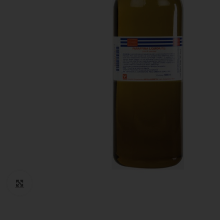
Cotone
Guanti monouso
Igiene Paziente
Suture
Teli Chirurgici
Ventilazione
Click to enlarge