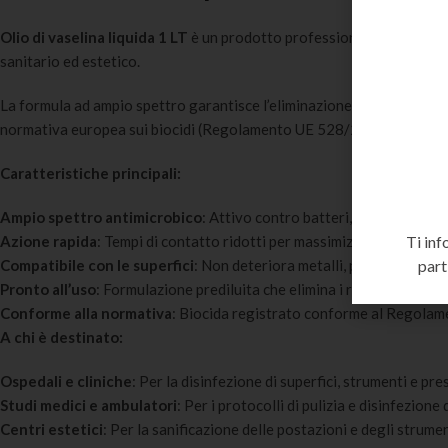
Olio di vaselina liquida 1 LT
è un prodotto professionale per la disin
sanitario ed estetico.
La formula ad ampio spettro garantisce l’eliminazione di batteri Gram+
normativa europea sui biocidi (Regolamento UE 528/2012).
Caratteristiche principali:
Ampio spettro antimicrobico
: Attivo contro batteri, funghi, micoba
Ti inf
Azione rapida
: Tempi di contatto ridotti per massimizzare l’efficien
part
Compatibile con le superfici
: Non deteriora metalli, plastiche e su
Pronto all’uso
: Formulazione prediluita che elimina i rischi di diluizi
Conforme alla normativa
: Biocida registrato conforme al Regola
A chi è destinato:
Ospedali e cliniche
: Per la disinfezione di superfici, strumenti e pres
Studi medici e ambulatori
: Per i protocolli di pulizia e disinfezione
Centri estetici
: Per la sanificazione delle postazioni e degli strumen