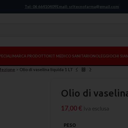
Tel: 06 66410409
Email: srltecnofarma@gmail.com
PECIALI
MARCA PRODOTTO
KIT MEDICO SANITARIO
NOLEGGIO
CHI SI
nfezione
>
Olio di vaselina liquida 1 LT
Olio di vaselin
17,00
€
Iva esclusa
PESO