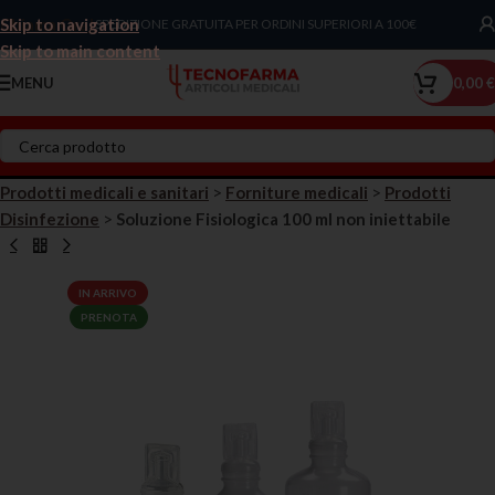
Skip to navigation
Chiama Ora!
SPEDIZIONE GRATUITA PER ORDINI SUPERIORI A 100€
Skip to main content
MENU
0,00
€
Prodotti medicali e sanitari
>
Forniture medicali
>
Prodotti
Disinfezione
>
Soluzione Fisiologica 100 ml non iniettabile
IN ARRIVO
PRENOTA