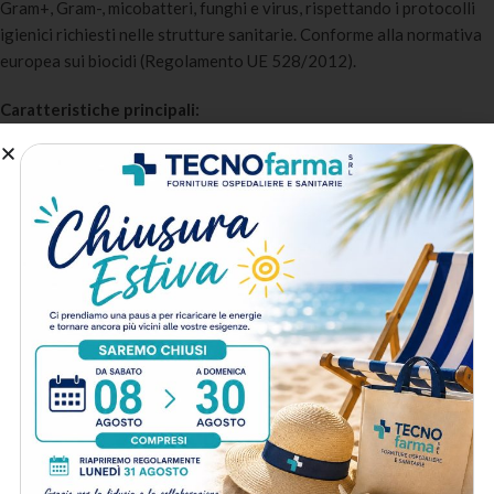
Gram+, Gram-, micobatteri, funghi e virus, rispettando i protocolli
igienici richiesti nelle strutture sanitarie. Conforme alla normativa
europea sui biocidi (Regolamento UE 528/2012).
Caratteristiche principali:
Ampio spettro antimicrobico
: Attivo contro batteri, funghi,
micobatteri e virus inclusi HIV e HBV.
Azione rapida
: Tempi di contatto ridotti per massimizzare
l’efficienza operativa in ambito sanitario.
Compatibile con le superfici
: Non deteriora metalli, plastiche e
superfici comunemente presenti in ambito clinico.
Pronto all’uso
: Formulazione prediluita che elimina i rischi di
diluizione errata.
Conforme alla normativa
: Biocida registrato conforme al
Regolamento UE 528/2012 per uso professionale.
A chi è destinato:
Ospedali e cliniche
: Per la disinfezione di superfici, strumenti e