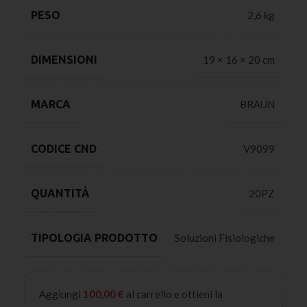
PESO
2,6 kg
DIMENSIONI
19 × 16 × 20 cm
MARCA
BRAUN
CODICE CND
V9099
QUANTITÀ
20PZ
TIPOLOGIA PRODOTTO
Soluzioni Fisiologiche
Aggiungi
100,00
€
al carrello e ottieni la