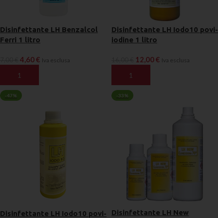
Disinfettante LH Benzalcol
Disinfettante LH Iodo10 povi-
Ferri 1 litro
iodine 1 litro
4,60
€
12,00
€
7,00
€
16,00
€
Iva esclusa
Iva esclusa
AGGIUNGI AL CARRELLO
AGGIUNGI AL CARRELLO
-47%
-33%
Disinfettante LH New
Disinfettante LH Iodo10 povi-