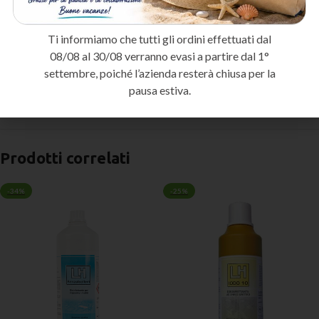
presidi medici tra un paziente e l’altro.
Studi medici e ambulatori
: Per i protocolli di pulizia e disinfezione
quotidiana degli ambienti di cura.
Ti informiamo che tutti gli ordini effettuati dal
Centri estetici
: Per la sanificazione delle postazioni e degli
08/08 al 30/08 verranno evasi a partire dal 1°
strumenti di lavoro.
settembre, poiché l’azienda resterà chiusa per la
pausa estiva.
Metodo di spedizione
Prodotti correlati
-34%
-25%