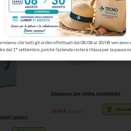
ormiamo che tutti gli ordini effettuati dal 08/08 al 30/08 verranno 
ire dal 1° settembre, poiché l’azienda resterà chiusa per la pausa es
Dispenser per veline cosmetiche
14
punt
10,00
€
Iva esclusa
hetti igienici
AGGIUNGI AL CARRELLO