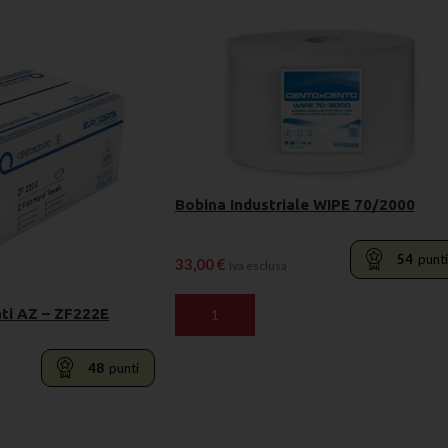
Bobina Industriale WIPE 70/2000
54
punt
33,00
€
Iva esclusa
ti AZ – ZF222E
AGGIUNGI AL CARRELLO
48
punti
RELLO