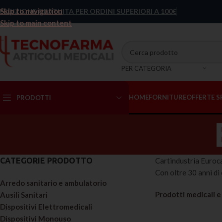
Skip to navigation
PEDIZIONE GRATUITA PER ORDINI SUPERIORI A 100€
Skip to main content
PER CATEGORIA
HOME
FORNITURE
OFFERTE S
PRODOTTI
Abbigliamento
sanitario
CATEGORIE PRODOTTO
Cartindustria Eurocar
Accessori
Letto/Lettino
Con oltre 30 anni di 
Arredo sanitario e ambulatorio
Bisturi e Lame
Prodotti medicali e 
Ausili Sanitari
Cellulosa
Dispositivi Elettromedicali
Dispositivi Monouso
Contenitori