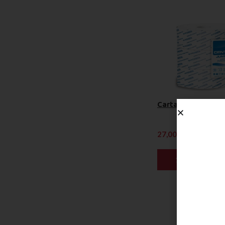
Carta Igienica J
27,00
€
Iva esclusa
AGGIUNGI AL CAR