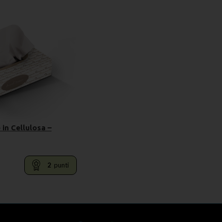
in Cellulosa –
2
punti
RELLO