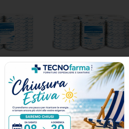
UMBO MAXI 51
Carta Igienica JUMBO MINI 51
36
punti
36
punt
27,00
€
Iva esclusa
RELLO
AGGIUNGI AL CARRELLO