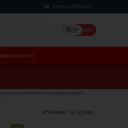
CONFRONTA
WISHLIST
0,00
€
AMO
BLOG
CONTATTI
arta, lenzuolini medici e asciugamani piegati .
.
Filtri
N° Prodotti
60
-27%