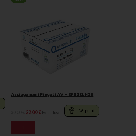
Asciugamani Piegati AV – EF802LH3E
i
36
punti
22,00
€
30,00
€
Iva esclusa
AGGIUNGI AL CARRELLO