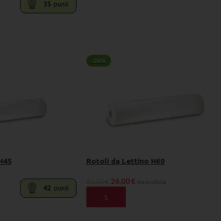
15
punti
RELLO
-26%
 H45
Rotoli da Lettino H60
26,00
€
35,00
€
Iva esclusa
42
punti
AGGIUNGI AL CARRELLO