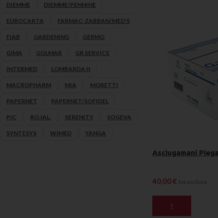
DIEMME
DIEMME/PENNINE
EUROCARTA
FARMAC-ZABBAN/MED'S
FIAB
GARDENING
GERMO
GIMA
GOLMAR
GR SERVICE
INTERMED
LOMBARDA H
MACROPHARM
MIA
MORETTI
PAPERNET
PAPERNET/SOFIDEL
PIC
RO.IAL.
SERENITY
SOGEVA
SYNTESYS
WIMED
YANGA
Asciugamani Piega
40,00
€
Iva esclusa
AGGIUNGI AL CAR