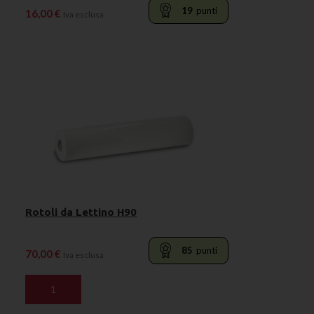
19
punti
16,00
€
Iva esclusa
LEGGI TUTTO
Rotoli da Lettino H90
85
punti
70,00
€
Iva esclusa
AGGIUNGI AL CARRELLO