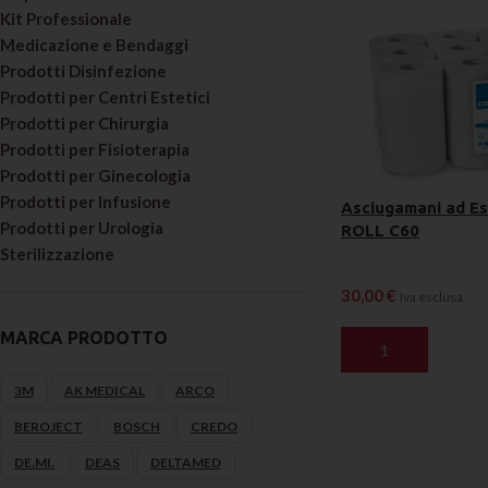
Kit Professionale
Cotone
Medicazione e Bendaggi
Prodotti Disinfezione
Guanti monouso
Prodotti per Centri Estetici
Igiene Paziente
Prodotti per Chirurgia
Suture
Prodotti per Fisioterapia
Prodotti per Ginecologia
Teli Chirurgici
Prodotti per Infusione
Asciugamani ad Es
Ventilazione
Prodotti per Urologia
ROLL C60
Sterilizzazione
30,00
€
Iva esclusa
MARCA PRODOTTO
AGGIUNGI AL CAR
3M
AK MEDICAL
ARCO
BEROJECT
BOSCH
CREDO
DE.MI.
DEAS
DELTAMED