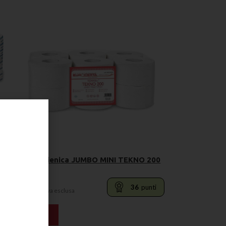
i
Carta Igienica JUMBO MINI TEKNO 200
36
punti
27,00
€
Iva esclusa
AGGIUNGI AL CARRELLO