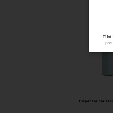
Ti inf
part
Dispenser per sacc