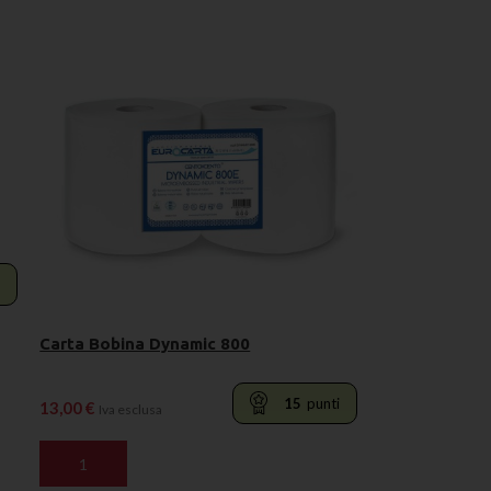
i
Carta Bobina Dynamic 800
15
punti
13,00
€
Iva esclusa
AGGIUNGI AL CARRELLO