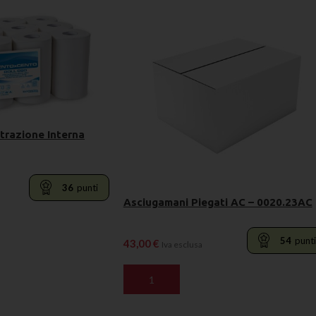
trazione Interna
36
punti
Asciugamani Piegati AC – 0020.23AC
RELLO
54
punt
43,00
€
Iva esclusa
AGGIUNGI AL CARRELLO