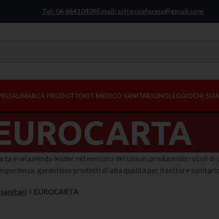
Tel: 06 66410409
Email: srltecnofarma@gmail.com
PECIALI
MARCA PRODOTTO
KIT MEDICO SANITARIO
NOLEGGIO
CHI SI
EUROCARTA
ta è un’azienda leader nel mercato del tissue, producendo rotoli di c
esperienza, garantisce prodotti di alta qualità per il settore sanitario
sanitari
>
EUROCARTA