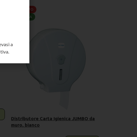
IN ARRIVO
PRENOTA
evasi a
tiva.
i
Distributore Carta Igienica JUMBO da
muro, bianco