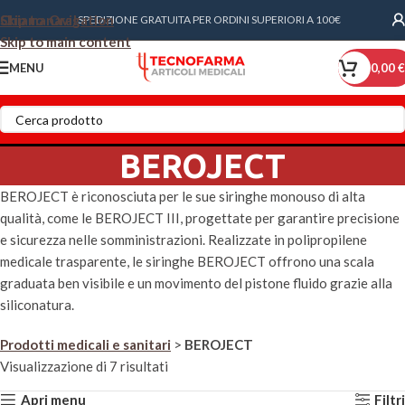
Skip to navigation
Chiama Ora!
SPEDIZIONE GRATUITA PER ORDINI SUPERIORI A 100€
Skip to main content
MENU
0,00
€
BEROJECT
BEROJECT è riconosciuta per le sue siringhe monouso di alta
qualità, come le BEROJECT III, progettate per garantire precisione
e sicurezza nelle somministrazioni.
Realizzate in polipropilene
medicale trasparente, le siringhe BEROJECT offrono una scala
graduata ben visibile e un movimento del pistone fluido grazie alla
siliconatura.
Prodotti medicali e sanitari
>
BEROJECT
Visualizzazione di 7 risultati
Apri menu
Filtri