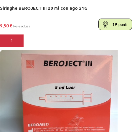
Siringhe BEROJECT III 20 ml con ago 21G
19
punti
9,50
€
Iva esclusa
AGGIUNGI AL CARRELLO