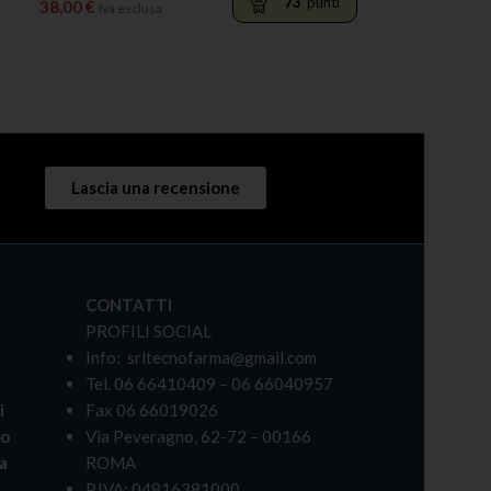
73
punti
38,00
€
Iva esclusa
LEGGI TUTTO
Lascia una recensione
CONTATTI
PROFILI SOCIAL
Info: srltecnofarma@gmail.com
Tel. 06 66410409 – 06 66040957
i
Fax 06 66019026
bo
Via Peveragno, 62-72 – 00166
a
ROMA
P.IVA: 04816381000