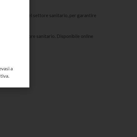
 certificati del settore sanitario, per garantire
ormativi del settore sanitario. Disponibile online
evasi a
tiva.