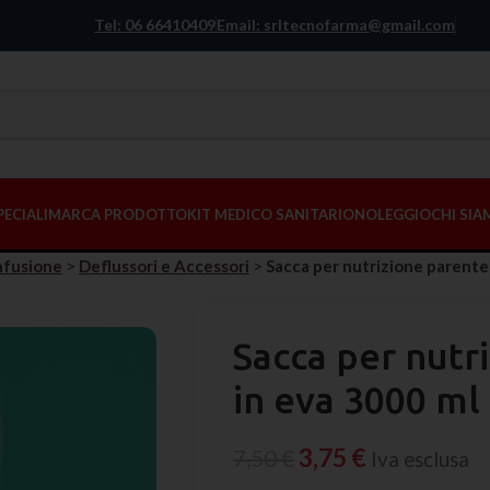
Tel: 06 66410409
Email: srltecnofarma@gmail.com
PECIALI
MARCA PRODOTTO
KIT MEDICO SANITARIO
NOLEGGIO
CHI SI
nfusione
>
Deflussori e Accessori
>
Sacca per nutrizione parente
Sacca per nutr
in eva 3000 ml
3,75
€
7,50
€
Iva esclusa