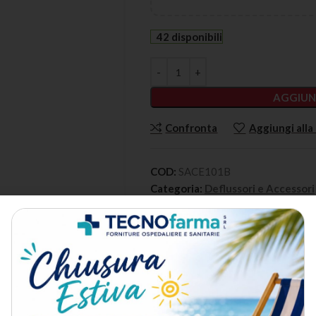
42 disponibili
AGGIUN
Confronta
Aggiungi alla 
COD:
SACE101B
Categoria:
Deflussori e Accessori
DESCRIZIONE
METODO DI SPEDIZIONE