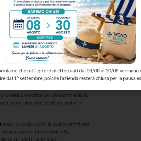
a 3000 ml
icale professionale selezionato da Tecnofarma tra i migliori fornitori
vi medici.
 strutture di assistenza, rispetta i più elevati standard qualitativi e n
ormiamo che tutti gli ordini effettuati dal 08/08 al 30/08 verranno 
ISO 13485 e conformità MDR.
ire dal 1° settembre, poiché l’azienda resterà chiusa per la pausa es
 operativa della struttura sanitaria.
ivi grazie ai rapporti diretti con i produttori.
 protettivo specifico per prodotti medicali.
per professionisti e strutture sanitarie.
bulatorio con prodotti di qualità certificata.
o personalizzato e fatturazione PA.
ale con prodotti selezionati.