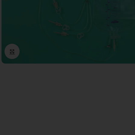
Cotone
Guanti monouso
Igiene Paziente
Suture
Teli Chirurgici
Click to enlarge
Ventilazione