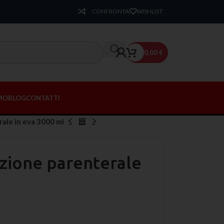
CONFRONTA
WISHLIST
0,00
€
AMO
BLOG
CONTATTI
rale in eva 3000 ml
izione parenterale