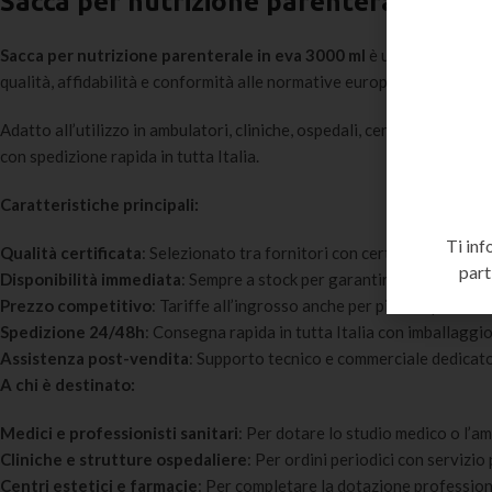
Sacca per nutrizione parenterale in ev
Sacca per nutrizione parenterale in eva 3000 ml
è un prodotto med
qualità, affidabilità e conformità alle normative europee sui dispositi
Adatto all’utilizzo in ambulatori, cliniche, ospedali, centri estetici e
con spedizione rapida in tutta Italia.
Caratteristiche principali:
Ti inf
Qualità certificata
: Selezionato tra fornitori con certificazione 
part
Disponibilità immediata
: Sempre a stock per garantire la continuità
Prezzo competitivo
: Tariffe all’ingrosso anche per piccoli quantitat
Spedizione 24/48h
: Consegna rapida in tutta Italia con imballaggio
Assistenza post-vendita
: Supporto tecnico e commerciale dedicato 
A chi è destinato:
Medici e professionisti sanitari
: Per dotare lo studio medico o l’am
Cliniche e strutture ospedaliere
: Per ordini periodici con servizi
Centri estetici e farmacie
: Per completare la dotazione profession