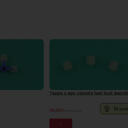
Tappo x ago cannula luer lock masch
73
punti
36,00
€
Iva esclusa
ELLO
AGGIUNGI AL CARRELLO