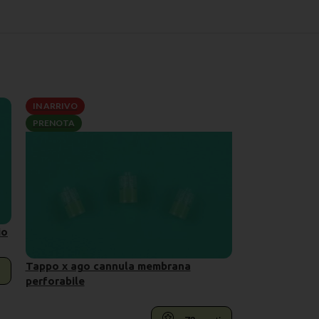
IN ARRIVO
PRENOTA
io
Tappo x ago cannula membrana
perforabile