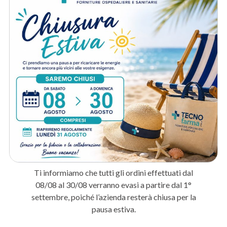
Ospedali e cliniche
: Per la disinfezione di superfici, strumenti e
presidi medici tra un paziente e l’altro.
Studi medici e ambulatori
: Per i protocolli di pulizia e disinfezione
quotidiana degli ambienti di cura.
Centri estetici
: Per la sanificazione delle postazioni e degli
strumenti di lavoro.
Metodo di spedizione
Prodotti correlati
-56%
Ti informiamo che tutti gli ordini effettuati dal
08/08 al 30/08 verranno evasi a partire dal 1°
settembre, poiché l’azienda resterà chiusa per la
pausa estiva.