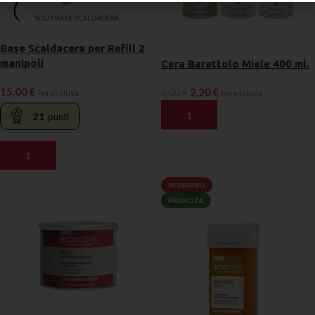
Base Scaldacera per Refill 2
manipoli
Cera Barattolo Miele 400 ml.
15,00
€
2,20
€
Iva esclusa
5,00
€
Iva esclusa
AGGIUNGI AL CARRELLO
21
punti
AGGIUNGI AL CARRELLO
IN ARRIVO
PRENOTA