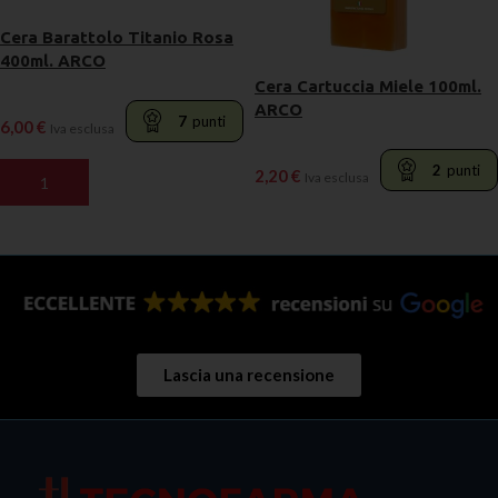
Cera Barattolo Titanio Rosa
400ml. ARCO
Cera Cartuccia Miele 100ml.
ARCO
7
punti
6,00
€
Iva esclusa
2
punti
2,20
€
Iva esclusa
AGGIUNGI AL CARRELLO
LEGGI TUTTO
Lascia una recensione