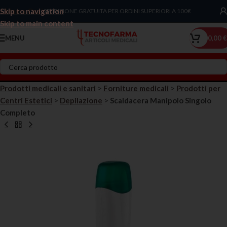
Skip to navigation
Chiama Ora!
SPEDIZIONE GRATUITA PER ORDINI SUPERIORI A 100€
Skip to main content
MENU
0,00
€
Prodotti medicali e sanitari
>
Forniture medicali
>
Prodotti per
Centri Estetici
>
Depilazione
>
Scaldacera Manipolo Singolo
Completo