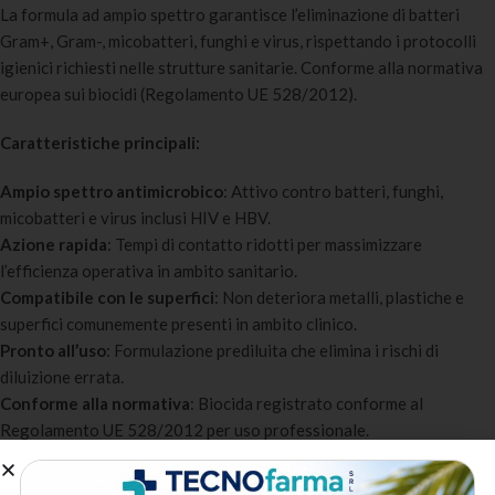
La formula ad ampio spettro garantisce l’eliminazione di batteri
Gram+, Gram-, micobatteri, funghi e virus, rispettando i protocolli
igienici richiesti nelle strutture sanitarie. Conforme alla normativa
europea sui biocidi (Regolamento UE 528/2012).
Caratteristiche principali:
Ampio spettro antimicrobico
: Attivo contro batteri, funghi,
micobatteri e virus inclusi HIV e HBV.
Azione rapida
: Tempi di contatto ridotti per massimizzare
l’efficienza operativa in ambito sanitario.
Compatibile con le superfici
: Non deteriora metalli, plastiche e
superfici comunemente presenti in ambito clinico.
Pronto all’uso
: Formulazione prediluita che elimina i rischi di
diluizione errata.
Conforme alla normativa
: Biocida registrato conforme al
Regolamento UE 528/2012 per uso professionale.
A chi è destinato: