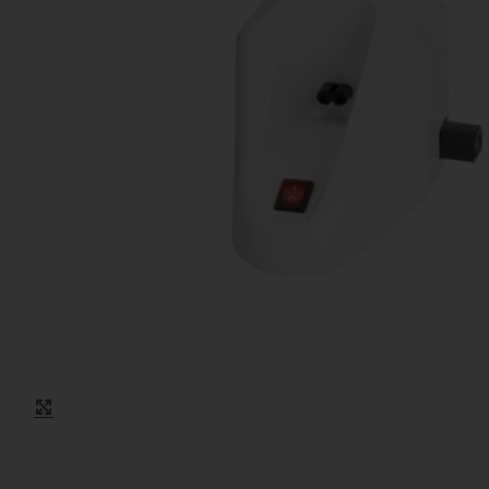
Cotone
Guanti monouso
Igiene Paziente
Suture
Teli Chirurgici
Ventilazione
Click to enlarge