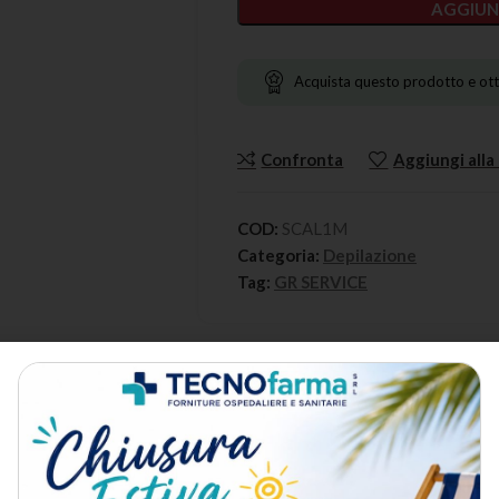
AGGIUN
Acquista questo prodotto e ott
Confronta
Aggiungi alla 
COD:
SCAL1M
Categoria:
Depilazione
Tag:
GR SERVICE
DESCRIZIONE
METODO DI SPEDIZIONE