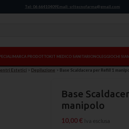
Tel: 06 66410409
Email: srltecnofarma@gmail.com
PECIALI
MARCA PRODOTTO
KIT MEDICO SANITARIO
NOLEGGIO
CHI SI
entri Estetici
>
Depilazione
>
Base Scaldacera per Refill 1 manip
Base Scaldacer
manipolo
10,00
€
Iva esclusa