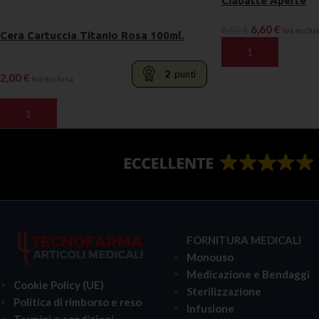
Ciabatte Aperte
6,60
€
8,50
€
Iva esclu
Cera Cartuccia Titanio Rosa 100ml.
AGGIUNGI AL CARR
2
punti
2,00
€
Iva esclusa
AGGIUNGI AL CARRELLO
FORNITURA MEDICALI
Monouso
Medicazione e Bendaggi
Cookie Policy (UE)
Sterilizzazione
Politica di rimborso e reso
Infusione
Termini e condizioni