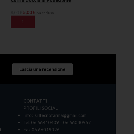
Cuffia Doccia in Polietilene
5,00
€
8,00
€
Iva esclusa
AGGIUNGI AL CARRELLO
Lascia una recensione
CONTATTI
PROFILI SOCIAL
Info: srltecnofarma@gmail.com
Tel. 06 66410409 – 06 66040957
i
Fax 06 66019026