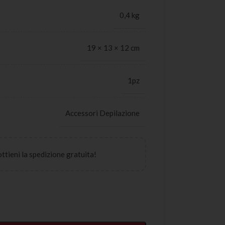
0,4 kg
19 × 13 × 12 cm
1pz
Accessori Depilazione
 ottieni la spedizione gratuita!