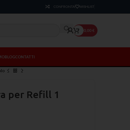
CONFRONTA
WISHLIST
0,00
€
AMO
BLOG
CONTATTI
olo
a per Refill 1