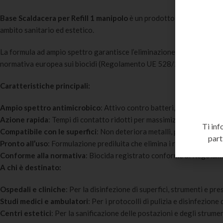
Base Scaldacera per Refill 1 manipolo
è un prodotto professionale p
ambito sanitario ed estetico.
La formula ad ampio spettro garantisce l’eliminazione di batteri Gram+
normativa europea sui biocidi (Regolamento UE 528/2012).
Caratteristiche principali:
Ampio spettro antimicrobico
: Attivo contro batteri, funghi, micoba
Azione rapida
: Tempi di contatto ridotti per massimizzare l’efficien
Ti inf
Compatibile con le superfici
: Non deteriora metalli, plastiche e su
part
Pronto all’uso
: Formulazione prediluita che elimina i rischi di diluizi
Conforme alla normativa
: Biocida registrato conforme al Regola
A chi è destinato:
Ospedali e cliniche
: Per la disinfezione di superfici, strumenti e pres
Studi medici e ambulatori
: Per i protocolli di pulizia e disinfezione
Centri estetici
: Per la sanificazione delle postazioni e degli strumen