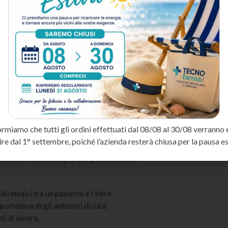
er la disinfezione di superfici, strumenti medici e cute, formulato pe
, Gram-, micobatteri, funghi e virus, rispettando i protocolli igienici
tteri e virus inclusi HIV e HBV.
za operativa in ambito sanitario.
ormiamo che tutti gli ordini effettuati dal 08/08 al 30/08 verranno 
perfici comunemente presenti in ambito clinico.
ire dal 1° settembre, poiché l’azienda resterà chiusa per la pausa es
one errata.
mento UE 528/2012 per uso professionale.
idi medici tra un paziente e l’altro.
 quotidiana degli ambienti di cura.
ti di lavoro.