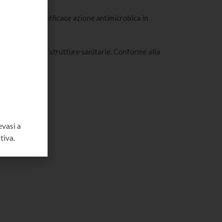
r garantire un’efficace azione antimicrobica in
 richiesti nelle strutture sanitarie. Conforme alla
evasi a
tiva.