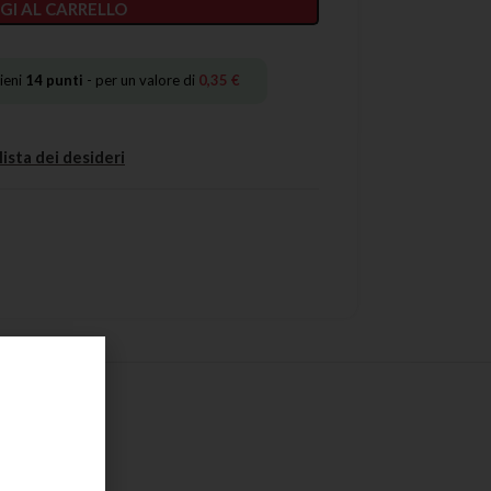
GI AL CARRELLO
ieni
14
punti
- per un valore di
0,35
€
lista dei desideri