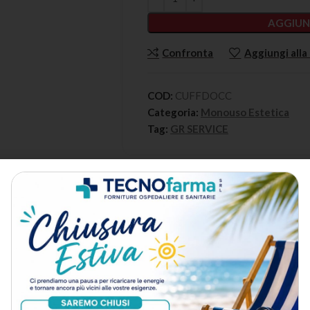
AGGIUN
Confronta
Aggiungi alla 
COD:
CUFFDOCC
Categoria:
Monouso Estetica
Tag:
GR SERVICE
DESCRIZIONE
METODO DI SPEDIZIONE
ezionato da Tecnofarma tra i migliori fornitori certificati del settore