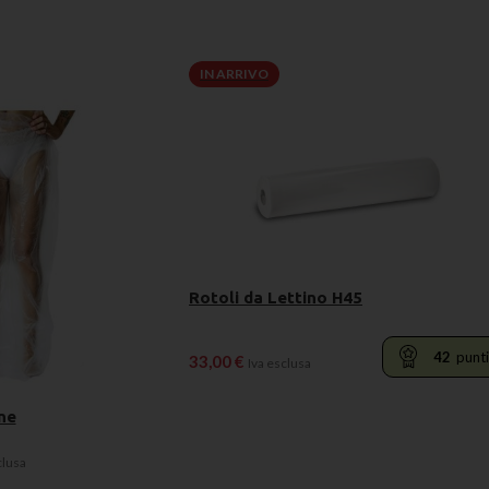
IN ARRIVO
Rotoli da Lettino H45
42
punti
33,00
€
Iva esclusa
ne
LEGGI TUTTO
clusa