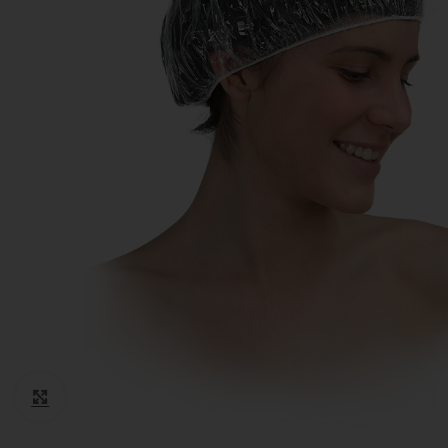
Cotone
Guanti monouso
Igiene Paziente
Suture
Teli Chirurgici
Ventilazione
Click to enlarge