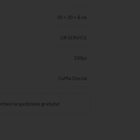
30 × 20 × 8 cm
GR SERVICE
100pz
Cuffia Doccia
 ottieni la spedizione gratuita!