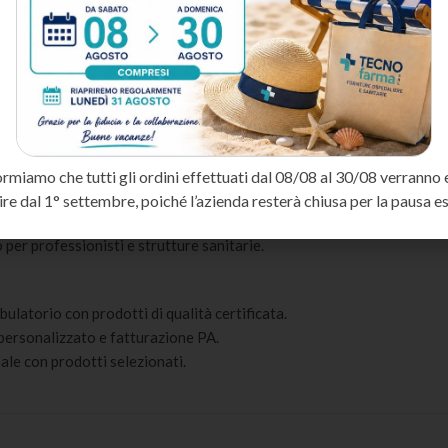
 strutture di assistenza, rispetta i più elevati standard qualitativi e n
a piccola custodia trasparente, facile da trasportare, monouso
co largo, per spa, casa, hotel e parrucchiere
ormiamo che tutti gli ordini effettuati dal 08/08 al 30/08 verranno 
ivi grazie ai rapporti diretti con i produttori.
ire dal 1° settembre, poiché l’azienda resterà chiusa per la pausa es
 protettivo specifico per prodotti medicali.
per professionisti e strutture sanitarie.
bulatorio con prodotti di qualità certificata.
o personalizzato e fatturazione PA.
ale con prodotti selezionati.