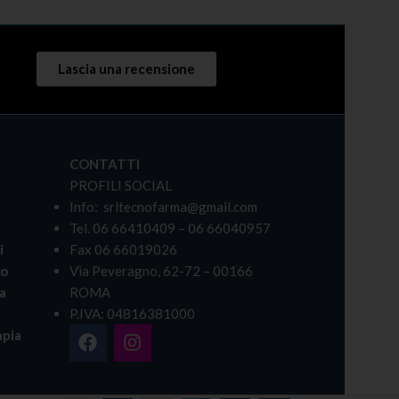
Lascia una recensione
CONTATTI
PROFILI SOCIAL
Info: srltecnofarma@gmail.com
Tel. 06 66410409 – 06 66040957
i
Fax 06 66019026
bo
Via Peveragno, 62-72 – 00166
a
ROMA
P.IVA: 04816381000
pia