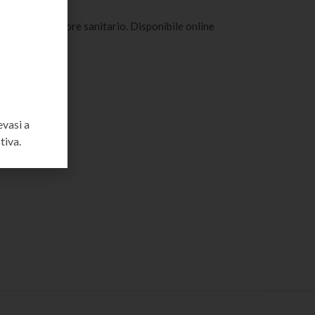
ormativi del settore sanitario. Disponibile online
evasi a
tiva.