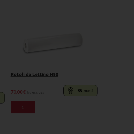
Rotoli da Lettino H90
85
punti
70,00
€
Iva esclusa
AGGIUNGI AL CARRELLO