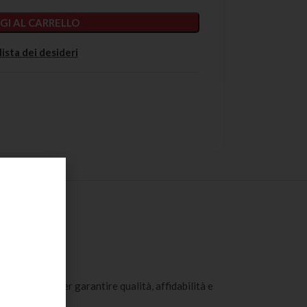
GI AL CARRELLO
lista dei desideri
 sanitario, per garantire qualità, affidabilità e