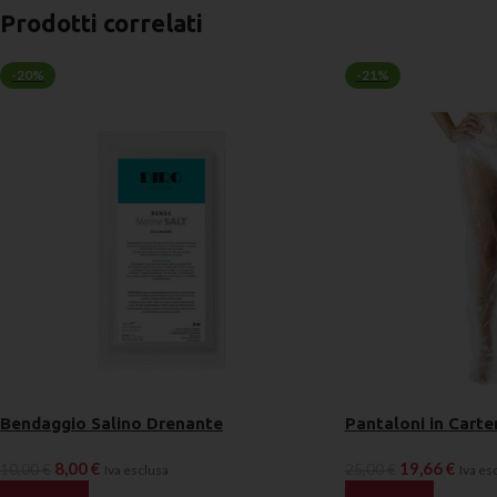
Prodotti correlati
-20%
-21%
Bendaggio Salino Drenante
Pantaloni in Carte
8,00
€
19,66
€
10,00
€
25,00
€
Iva esclusa
Iva es