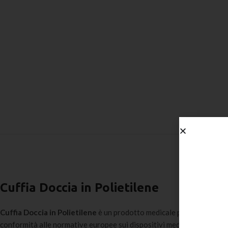
Cuffia Doccia in Polietilene
Cuffia Doccia in Polietilene
è un prodotto medicale professionale sel
conformità alle normative europee sui dispositivi medici.