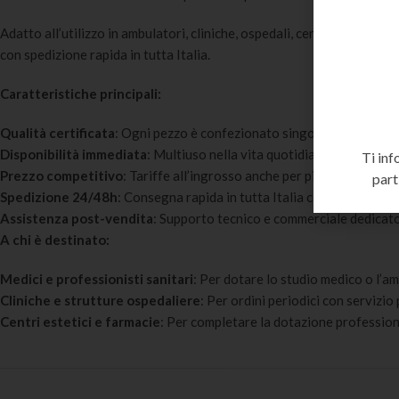
Adatto all’utilizzo in ambulatori, cliniche, ospedali, centri estetici e
con spedizione rapida in tutta Italia.
Caratteristiche principali:
Qualità certificata
: Ogni pezzo è confezionato singolarmente in un
Disponibilità immediata
: Multiuso nella vita quotidiana; con elasti
Ti inf
Prezzo competitivo
: Tariffe all’ingrosso anche per piccoli quantitat
part
Spedizione 24/48h
: Consegna rapida in tutta Italia con imballaggio
Assistenza post-vendita
: Supporto tecnico e commerciale dedicato 
A chi è destinato:
Medici e professionisti sanitari
: Per dotare lo studio medico o l’am
Cliniche e strutture ospedaliere
: Per ordini periodici con servizi
Centri estetici e farmacie
: Per completare la dotazione profession