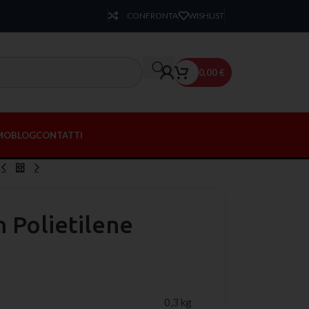
CONFRONTA
WISHLIST
0,00
€
AMO
BLOG
CONTATTI
n Polietilene
0,3 kg