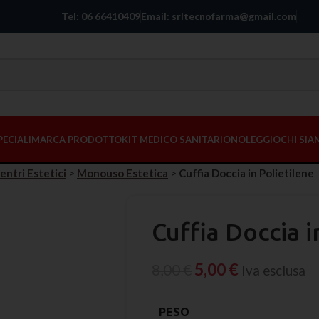
Tel: 06 66410409
Email: srltecnofarma@gmail.com
PECIALI
MARCA PRODOTTO
KIT MEDICO SANITARIO
NOLEGGIO
CHI SI
entri Estetici
>
Monouso Estetica
>
Cuffia Doccia in Polietilene
Cuffia Doccia i
5,00
€
8,00
€
Iva esclusa
PESO