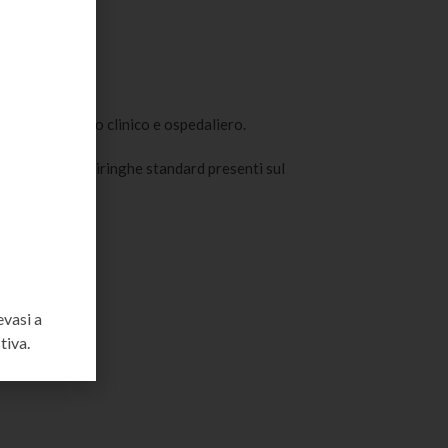
ficaci in ambito clinico e ospedaliero.
à con tutte le siringhe standard presenti sul
evasi a
tiva.