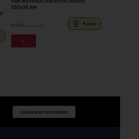
Ago monouso sterile PIC indolor
23Gx30 mm
 e
8
punti
4,90
€
Iva esclusa
AGGIUNGI AL CARRELLO
Lascia una recensione