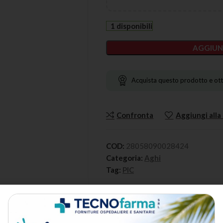
1 disponibili
AGGIUN
Acquista questo prodotto e ott
Confronta
Aggiungi alla 
COD:
28058090028424
Categoria:
Aghi
Tag:
PIC