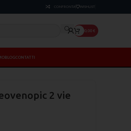
CONFRONTA
WISHLIST
0,00
€
AMO
BLOG
CONTATTI
eovenopic 2 vie