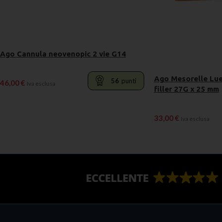
Ago Cannula neovenopic 2 vie G14
Ago Mesorelle Luer
56
punti
46,00
€
Iva esclusa
filler 27G x 25 mm
LEGGI TUTTO
33,00
€
Iva esclusa
LEGGI TUTTO