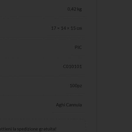
0,42 kg
17 × 14 × 15 cm
PIC
C010101
100pz
Aghi Cannula
 ottieni la spedizione gratuita!