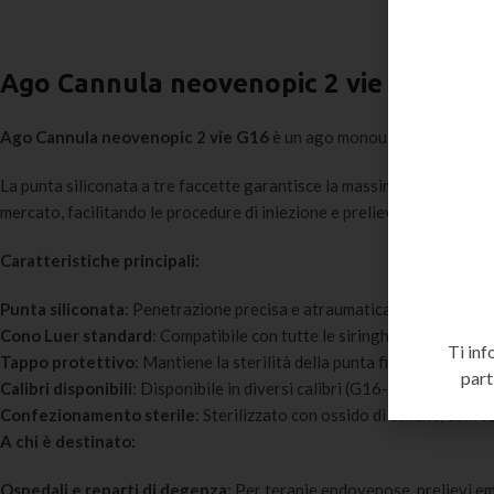
Ago Cannula neovenopic 2 vie G16
Ago Cannula neovenopic 2 vie G16
è un ago monouso sterile ad alta
La punta siliconata a tre faccette garantisce la massima penetrazione
mercato, facilitando le procedure di iniezione e prelievo ematico.
Caratteristiche principali:
Punta siliconata
: Penetrazione precisa e atraumatica per il massim
Cono Luer standard
: Compatibile con tutte le siringhe Luer Lock e 
Ti inf
Tappo protettivo
: Mantiene la sterilità della punta fino al momento 
part
Calibri disponibili
: Disponibile in diversi calibri (G16-G27) per ogni 
Confezionamento sterile
: Sterilizzato con ossido di etilene, confe
A chi è destinato:
Ospedali e reparti di degenza
: Per terapie endovenose, prelievi em