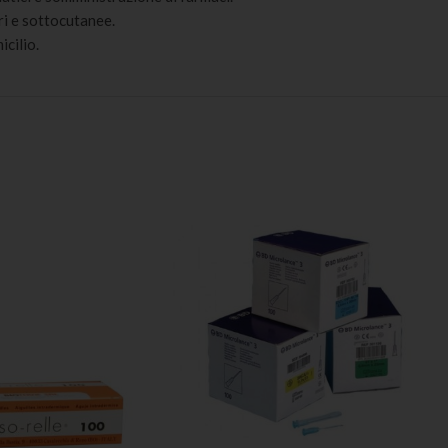
ri e sottocutanee.
icilio.