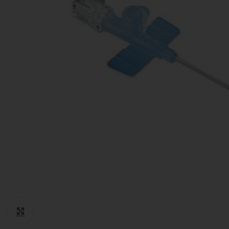
Cotone
Guanti monouso
Igiene Paziente
Suture
Teli Chirurgici
Ventilazione
Click to enlarge