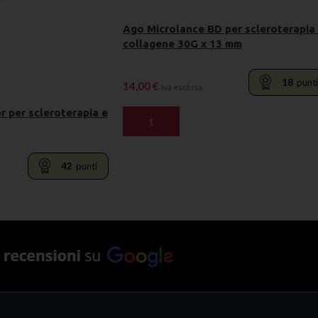
Ago Microlance BD per scleroterapia
collagene 30G x 13 mm
18
punti
14,00
€
Iva esclusa
 per scleroterapia e
AGGIUNGI AL CARRELLO
42
punti