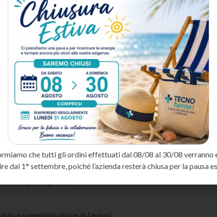
DESCRIZIONE
METODO DI SPEDIZIONE
 precisione, progettato per garantire iniezioni sicure, indolori ed ef
 con il minimo trauma tissutale. Il cono Luer assicura la compatibilit
o comfort del paziente.
Luer Slip in commercio.
ormiamo che tutti gli ordini effettuati dal 08/08 al 30/08 verranno 
dell’utilizzo.
ire dal 1° settembre, poiché l’azienda resterà chiusa per la pausa es
esigenza clinica.
zione singola sigillata.
atici e somministrazione di farmaci.