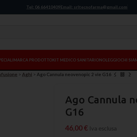
Tel: 06 66410409
Email: srltecnofarma@gmail.com
PECIALI
MARCA PRODOTTO
KIT MEDICO SANITARIO
NOLEGGIO
CHI SI
nfusione
>
Aghi
>
Ago Cannula neovenopic 2 vie G16
Ago Cannula n
G16
46,00
€
Iva esclusa