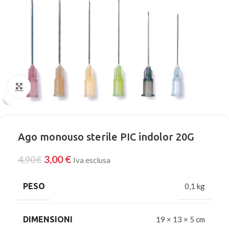
Click to enlarge
Ago monouso sterile PIC indolor 20G
3,00
€
4,90
€
Iva esclusa
PESO
0,1 kg
DIMENSIONI
19 × 13 × 5 cm