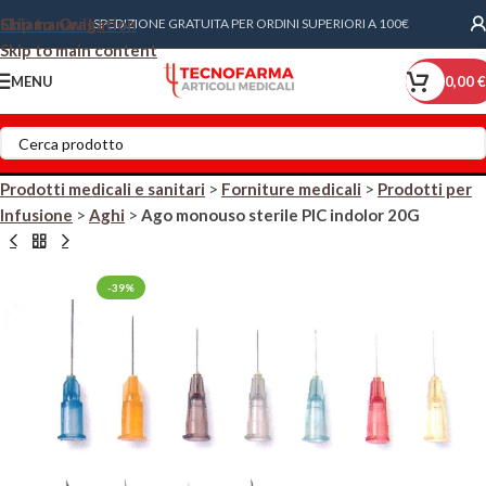
Skip to navigation
Chiama Ora!
SPEDIZIONE GRATUITA PER ORDINI SUPERIORI A 100€
Skip to main content
MENU
0,00
€
Prodotti medicali e sanitari
>
Forniture medicali
>
Prodotti per
Infusione
>
Aghi
>
Ago monouso sterile PIC indolor 20G
-39%