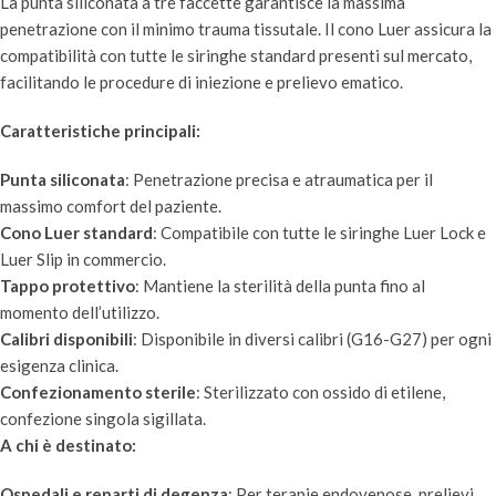
La punta siliconata a tre faccette garantisce la massima
penetrazione con il minimo trauma tissutale. Il cono Luer assicura la
compatibilità con tutte le siringhe standard presenti sul mercato,
facilitando le procedure di iniezione e prelievo ematico.
Caratteristiche principali:
Punta siliconata
: Penetrazione precisa e atraumatica per il
massimo comfort del paziente.
Cono Luer standard
: Compatibile con tutte le siringhe Luer Lock e
Luer Slip in commercio.
Tappo protettivo
: Mantiene la sterilità della punta fino al
momento dell’utilizzo.
Calibri disponibili
: Disponibile in diversi calibri (G16-G27) per ogni
esigenza clinica.
Confezionamento sterile
: Sterilizzato con ossido di etilene,
confezione singola sigillata.
A chi è destinato:
Ospedali e reparti di degenza
: Per terapie endovenose, prelievi