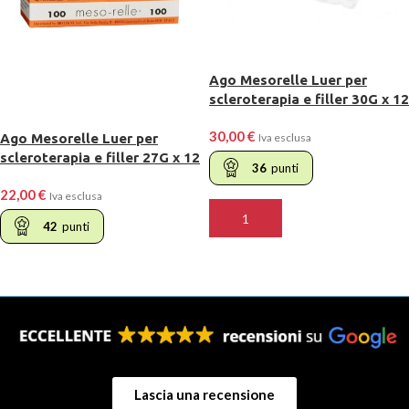
Ago Mesorelle Luer per
scleroterapia e filler 30G x 12
mm
30,00
€
Ago Mesorelle Luer per
Iva esclusa
scleroterapia e filler 27G x 12
36
punti
mm
22,00
€
Iva esclusa
AGGIUNGI AL CARRELLO
42
punti
LEGGI TUTTO
Lascia una recensione