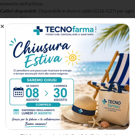
momento dell’utilizzo.
Calibri disponibili
: Disponibile in diversi calibri (G16-G27) per ogni
esigenza clinica.
Confezionamento sterile
: Sterilizzato con ossido di etilene,
confezione singola sigillata.
A chi è destinato:
Ospedali e reparti di degenza
: Per terapie endovenose, prelievi
ematici e somministrazione di farmaci.
Ambulatori e studi medici
: Per vaccinazioni, iniezioni
intramuscolari e sottocutanee.
Assistenza domiciliare
: Per la gestione delle terapie iniettive a
domicilio.
Metodo di spedizione
Prodotti correlati