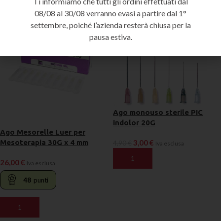
Ti informiamo che tutti gli ordini effettuati dal
-39%
08/08 al 30/08 verranno evasi a partire dal 1°
settembre, poiché l’azienda resterà chiusa per la
pausa estiva.
Ago monouso sterile PIC
indolor 20G
Ago Mesorelle Luer per
3,00
€
Mesoterapia 30G x 4 mm
4,90
€
Iva esclusa
AGGIUNGI AL CARRELLO
26,00
€
Iva esclusa
48
punti
AGGIUNGI AL CARRELLO