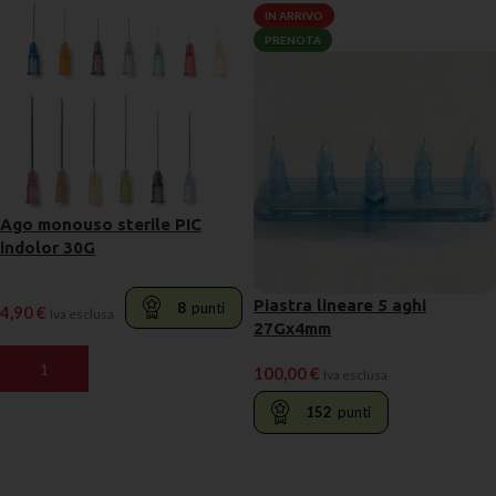
IN ARRIVO
PRENOTA
Ago monouso sterile PIC
indolor 30G
Piastra lineare 5 aghi
8
punti
4,90
€
Iva esclusa
27Gx4mm
AGGIUNGI AL CARRELLO
100,00
€
Iva esclusa
152
punti
LEGGI TUTTO