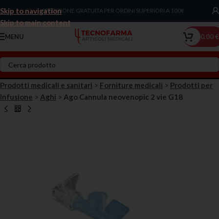
Skip to navigation
Chiama Ora!
SPEDIZIONE GRATUITA PER ORDINI SUPERIORI A 100€
Skip to main content
MENU
0,00
€
Prodotti medicali e sanitari
>
Forniture medicali
>
Prodotti per
Infusione
>
Aghi
>
Ago Cannula neovenopic 2 vie G18