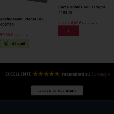
Carta Bobina 600 strappi –
415240
Asciugamani Piegati AC –
6,00
€
12,00
€
Iva esclusa
400790
AGGIUNGI AL CARRELLO
50,00
€
Iva esclusa
61
punti
LEGGI TUTTO
Lascia una recensione