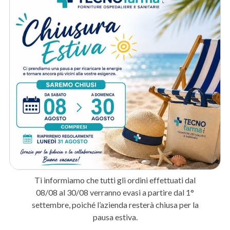
Studi medici e ambulatori
: Per coprire i lettini visita garantendo
igiene tra un paziente e l’altro.
Centri estetici
: Per proteggere i lettini durante i trattamenti corpo
e le cerette.
Fisioterapisti
: Per l’utilizzo sui lettini da trattamento durante le
sedute riabilitative.
Metodo di spedizione
Prodotti correlati
Ti informiamo che tutti gli ordini effettuati dal
08/08 al 30/08 verranno evasi a partire dal 1°
settembre, poiché l’azienda resterà chiusa per la
pausa estiva.