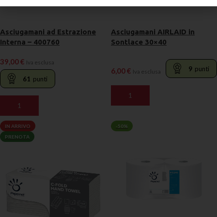
Asciugamani ad Estrazione
Asciugamani AIRLAID in
Interna – 400760
Sontlace 30×40
39,00
€
Iva esclusa
9
punti
6,00
€
Iva esclusa
61
punti
AGGIUNGI AL CARRELLO
AGGIUNGI AL CARRELLO
IN ARRIVO
-50%
PRENOTA