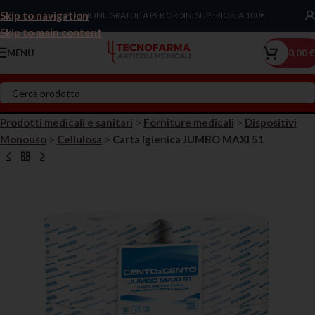
Skip to navigation
Chiama Ora!
SPEDIZIONE GRATUITA PER ORDINI SUPERIORI A 100€
Skip to main content
MENU
0,00
€
Prodotti medicali e sanitari
>
Forniture medicali
>
Dispositivi
Monouso
>
Cellulosa
>
Carta Igienica JUMBO MAXI 51