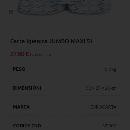
Click to enlarge
Carta Igienica JUMBO MAXI 51
27,00
€
Iva esclusa
PESO
5,3 kg
DIMENSIONI
52 × 27 × 26 cm
MARCA
EUROCARTA
CODICE CND
V8080