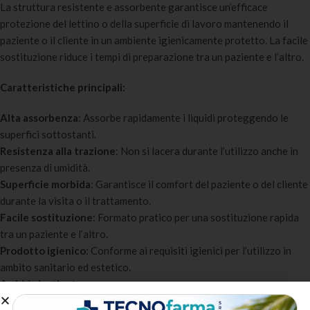
La struttura resistente e assorbente garantisce un’efficace
protezione del lettino o della superficie di lavoro mantenendo il
paziente o il cliente in un ambiente igienicamente protetto. La facile
sostituzione riduce i tempi di preparazione tra un paziente e l’altro.
Caratteristiche principali:
Alta assorbenza
: Assorbe rapidamente i liquidi proteggendo le
superfici sottostanti.
Resistenza alla trazione
: Non si lacera durante l’utilizzo anche in
presenza di umidità.
Superficie morbida
: Garantisce il comfort del paziente o del cliente
durante la visita o il trattamento.
Facile sostituzione
: Formato pratico per una sostituzione rapida
tra un paziente e l’altro.
Prodotto igienico
: Conforme ai requisiti igienici per l’utilizzo in
ambito sanitario ed estetico.
A chi è destinato: