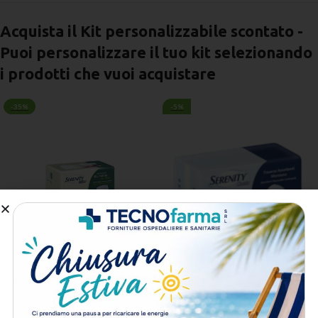
Acquista il Kit personalizzabile scontato -
Puoi personalizzare il tuo kit selezionando
i prodotti che vuoi acquistare
-35%
-5%
Pannolone a Mutandina Slip
Traversa Monouso 60×90 -
Pull Up XL
Serenity
13,00
€
13,30
€