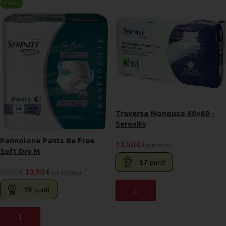
-13%
Traversa Monouso 60×60 -
Serenity
Pannolone Pants Be Free
13,50
€
Iva esclusa
Soft Dry M
17
punti
13,90
€
16,00
€
Iva esclusa
19
punti
AGGIUNGI AL CARRELLO
AGGIUNGI AL CARRELLO