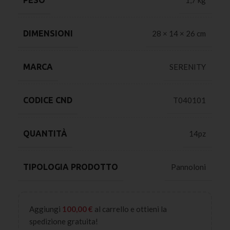
PESO
1,7 kg
DIMENSIONI
28 × 14 × 26 cm
MARCA
SERENITY
CODICE CND
T040101
QUANTITÀ
14pz
TIPOLOGIA PRODOTTO
Pannoloni
Aggiungi
100,00
€
al carrello e ottieni la
spedizione gratuita!