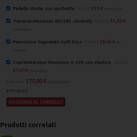
2,95
€
Padella sterile con sacchetto
3,10
€
Iva esclusa
15,20
€
Traversa Monouso 80x180 -Serenity
16,00
€
Iva esclusa
18,05
€
Pannolone Sagomato Soft Dry+
23,00
€
Iva
esclusa
Coprimaterasso Monouso in CPE con elastico
92,00
€
87,40
€
Iva esclusa
170,80
€
190,10
€
Iva esclusa
8 Prodotti
AGGIUNGI AL CARRELLO
Prodotti correlati