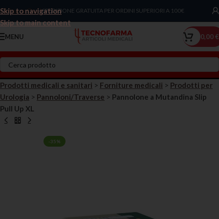
Skip to navigation
Chiama Ora!
SPEDIZIONE GRATUITA PER ORDINI SUPERIORI A 100€
Skip to main content
MENU
0,00
€
Prodotti medicali e sanitari
>
Forniture medicali
>
Prodotti per
Urologia
>
Pannoloni/Traverse
>
Pannolone a Mutandina Slip
Pull Up XL
-35%