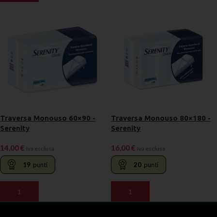
Traversa Monouso 60×90 -
Traversa Monouso 80×180 -
Serenity
Serenity
14,00
€
16,00
€
Iva esclusa
Iva esclusa
19
punti
20
punti
AGGIUNGI AL CARRELLO
AGGIUNGI AL CARRELLO