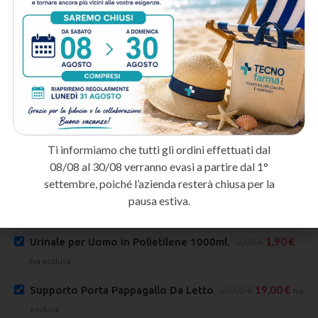
20,00
€
14,00
€
Iva esclusa
Iva esclusa
21
punti
19
punti
13,00
€
Pannolone a Mutandina Slip Pull Up XL
20,00
€
Ti informiamo che tutti gli ordini effettuati dal
08/08 al 30/08 verranno evasi a partire dal 1°
Iva esclusa
settembre, poiché l’azienda resterà chiusa per la
13,30
€
Traversa Monouso 60x90 -Serenity
14,00
€
Iva
pausa estiva.
esclusa
1,90
€
Urinale per Uomo in Polietilene 1000ml.
2,00
€
Iva esclusa
19,00
€
Supporto Porta Pappagallo Da Letto
20,00
€
Iva
esclusa