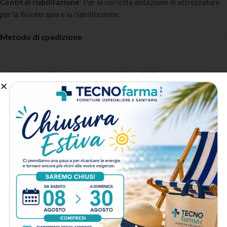
Centri di riabilitazione
: Per la corretta dotazione di attrezzature
per la fisioterapia e la riabilitazione.
Metodo di spedizione
Acquista il Kit personalizzabile scontato -
Puoi personalizzare il tuo kit selezionando
i prodotti che vuoi acquistare
-5%