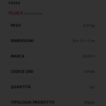
rosso
90,00
€
Iva esclusa
PESO
0,35 kg
DIMENSIONI
20 × 11 × 7 cm
MARCA
BOSCH
CODICE CND
C9006
QUANTITÀ
1pz
TIPOLOGIA PRODOTTO
Sfigmo