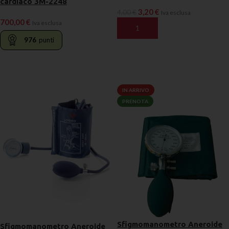
cardiaco 3M-2248
3,20
€
4,00
€
Iva esclusa
700,00
€
Iva esclusa
AGGIUNGI AL CARRELLO
976
punti
LEGGI TUTTO
IN ARRIVO
PRENOTA
Sfigmomanometro Aneroide
Sfigmomanometro Aneroide