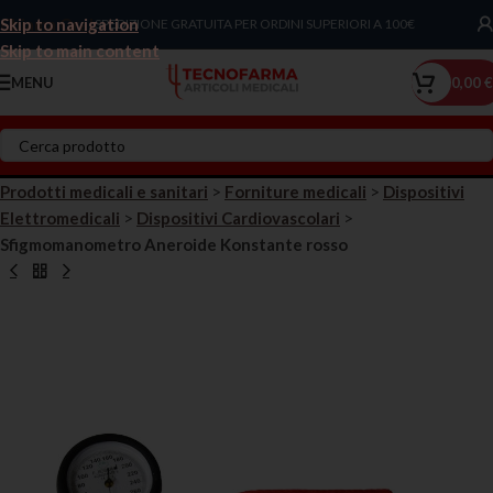
Skip to navigation
Chiama Ora!
SPEDIZIONE GRATUITA PER ORDINI SUPERIORI A 100€
Skip to main content
MENU
0,00
€
Prodotti medicali e sanitari
>
Forniture medicali
>
Dispositivi
Elettromedicali
>
Dispositivi Cardiovascolari
>
Sfigmomanometro Aneroide Konstante rosso