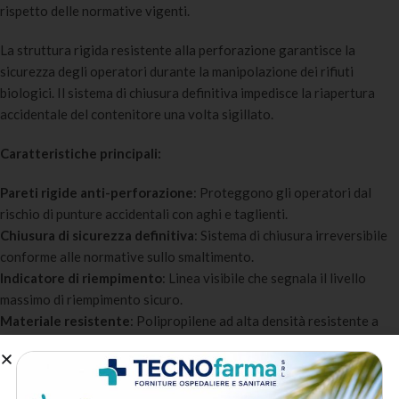
rispetto delle normative vigenti.
La struttura rigida resistente alla perforazione garantisce la
sicurezza degli operatori durante la manipolazione dei rifiuti
biologici. Il sistema di chiusura definitiva impedisce la riapertura
accidentale del contenitore una volta sigillato.
Caratteristiche principali:
Pareti rigide anti-perforazione
: Proteggono gli operatori dal
rischio di punture accidentali con aghi e taglienti.
Chiusura di sicurezza definitiva
: Sistema di chiusura irreversibile
conforme alle normative sullo smaltimento.
Indicatore di riempimento
: Linea visibile che segnala il livello
massimo di riempimento sicuro.
Materiale resistente
: Polipropilene ad alta densità resistente a
urti e pressioni.
Conformità normativa
: Conforme ai requisiti normativi per la
raccolta e lo smaltimento di rifiuti speciali.