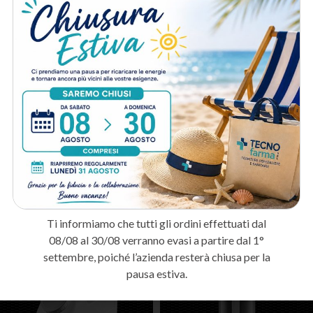
A chi è destinato:
Ospedali e laboratori
: Per la raccolta sicura di aghi, bisturi e altri
rifiuti taglienti infetti.
Studi medici e ambulatori
: Per la gestione conforme dei rifiuti
biologici speciali prodotti durante le visite.
Farmacie
: Per la raccolta degli aghi usati dai pazienti in terapia
domiciliare.
Metodo di spedizione
Prodotti correlati
Ti informiamo che tutti gli ordini effettuati dal
08/08 al 30/08 verranno evasi a partire dal 1°
settembre, poiché l’azienda resterà chiusa per la
pausa estiva.