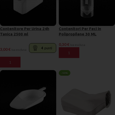
Contenitore Per Urina 24h
Contenitori Per Feci in
Tanica 2500 ml
Polipropilene 30 ML
0,30
€
Iva esclusa
4
punti
3,00
€
Iva esclusa
AGGIUNGI AL CARRELLO
AGGIUNGI AL CARRELLO
-50%