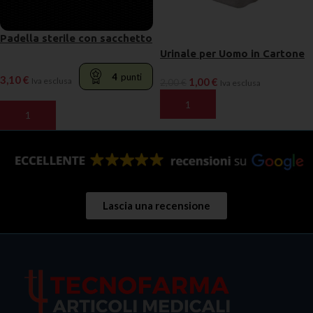
Padella sterile con sacchetto
Urinale per Uomo in Cartone
4
punti
3,10
€
Iva esclusa
1,00
€
2,00
€
Iva esclusa
AGGIUNGI AL CARRELLO
AGGIUNGI AL CARRELLO
Lascia una recensione