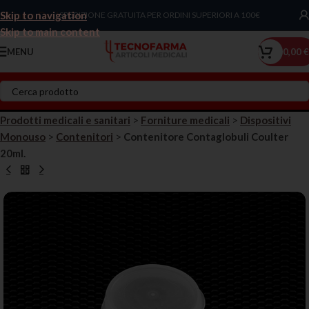
Skip to navigation
Chiama Ora!
SPEDIZIONE GRATUITA PER ORDINI SUPERIORI A 100€
Skip to main content
MENU
0,00
€
Prodotti medicali e sanitari
>
Forniture medicali
>
Dispositivi
Monouso
>
Contenitori
>
Contenitore Contaglobuli Coulter
20ml.