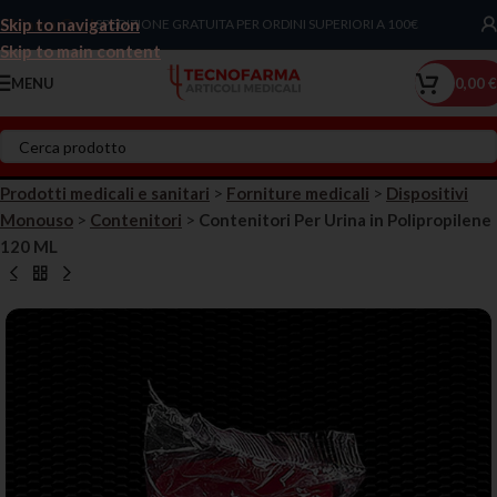
Skip to navigation
Chiama Ora!
SPEDIZIONE GRATUITA PER ORDINI SUPERIORI A 100€
Skip to main content
MENU
0,00
€
Prodotti medicali e sanitari
>
Forniture medicali
>
Dispositivi
Monouso
>
Contenitori
>
Contenitori Per Urina in Polipropilene
120 ML