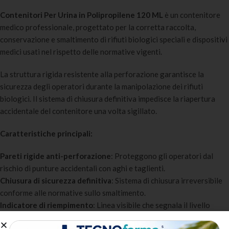
Contenitori Per Urina in Polipropilene 120 ML
è un contenitore
medico professionale, progettato per la corretta raccolta,
conservazione e smaltimento di rifiuti biologici speciali e dispositivi
medici usati nel rispetto delle normative vigenti.
La struttura rigida resistente alla perforazione garantisce la
sicurezza degli operatori durante la manipolazione dei rifiuti
biologici. Il sistema di chiusura definitiva impedisce la riapertura
accidentale del contenitore una volta sigillato.
Caratteristiche principali:
Pareti rigide anti-perforazione
: Proteggono gli operatori dal
rischio di punture accidentali con aghi e taglienti.
Chiusura di sicurezza definitiva
: Sistema di chiusura irreversibile
conforme alle normative sullo smaltimento.
Indicatore di riempimento
: Linea visibile che segnala il livello
massimo di riempimento sicuro.