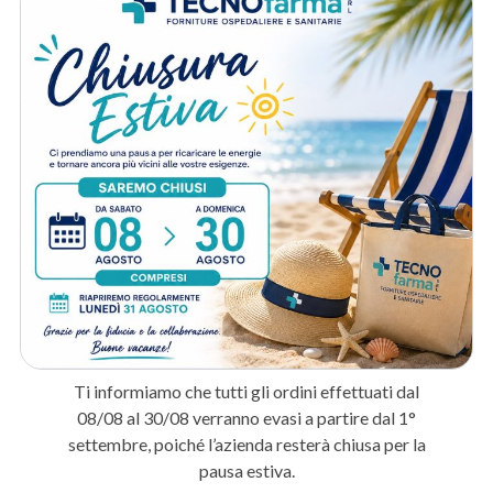
Materiale resistente
: Polipropilene ad alta densità resistente a
urti e pressioni.
Conformità normativa
: Conforme ai requisiti normativi per la
raccolta e lo smaltimento di rifiuti speciali.
A chi è destinato:
Ospedali e laboratori
: Per la raccolta sicura di aghi, bisturi e altri
rifiuti taglienti infetti.
Studi medici e ambulatori
: Per la gestione conforme dei rifiuti
biologici speciali prodotti durante le visite.
Farmacie
: Per la raccolta degli aghi usati dai pazienti in terapia
domiciliare.
Metodo di spedizione
Ti informiamo che tutti gli ordini effettuati dal
08/08 al 30/08 verranno evasi a partire dal 1°
Prodotti correlati
settembre, poiché l’azienda resterà chiusa per la
pausa estiva.