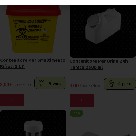
Contenitore Per Smaltimento
Contenitore Per Urina 24h
Rifiuti 5 LT
Tanica 2500 ml
4
punti
4
punti
3,00
€
3,00
€
Iva esclusa
Iva esclusa
AGGIUNGI AL CARRELLO
AGGIUNGI AL CARRELLO
-50%