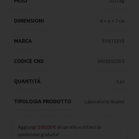
PESO
0,01 kg
DIMENSIONI
8 × 6 × 7 cm
MARCA
SYNTESYS
CODICE CND
W05010203
QUANTITÀ
1 pz
TIPOLOGIA PRODOTTO
Laboratorio Analisi
Aggiungi
100,00
€
al carrello e ottieni la
spedizione gratuita!