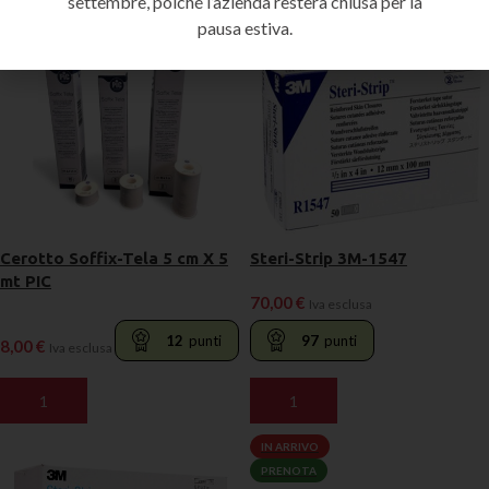
settembre, poiché l’azienda resterà chiusa per la
pausa estiva.
Cerotto Soffix-Tela 5 cm X 5
Steri-Strip 3M-1547
mt PIC
70,00
€
Iva esclusa
12
punti
97
punti
8,00
€
Iva esclusa
AGGIUNGI AL CARRELLO
AGGIUNGI AL CARRELLO
IN ARRIVO
PRENOTA