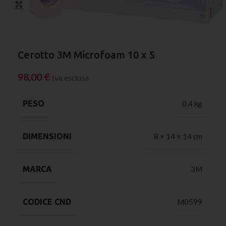
Click to enlarge
Cerotto 3M Microfoam 10 x 5
98,00
€
Iva esclusa
PESO
0,4 kg
DIMENSIONI
8 × 14 × 14 cm
MARCA
3M
CODICE CND
M0599