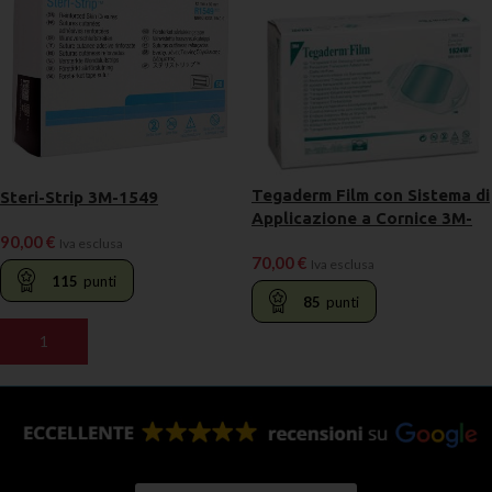
Tegaderm Film con Sistema di
Steri-Strip 3M-1549
Applicazione a Cornice 3M-
90,00
€
1624W
Iva esclusa
70,00
€
Iva esclusa
115
punti
85
punti
AGGIUNGI AL CARRELLO
LEGGI TUTTO