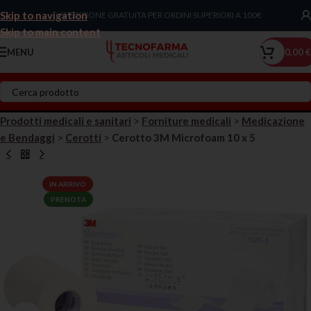
Skip to navigation
Chiama Ora!
SPEDIZIONE GRATUITA PER ORDINI SUPERIORI A 100€
Skip to main content
MENU
0,00
€
Prodotti medicali e sanitari
>
Forniture medicali
>
Medicazione
e Bendaggi
>
Cerotti
>
Cerotto 3M Microfoam 10 x 5
IN ARRIVO
PRENOTA