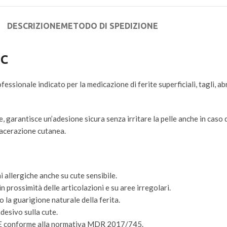
DESCRIZIONE
METODO DI SPEDIZIONE
IC
essionale indicato per la medicazione di ferite superficiali, tagli, abr
 garantisce un’adesione sicura senza irritare la pelle anche in caso d
 macerazione cutanea.
ni allergiche anche su cute sensibile.
n prossimità delle articolazioni e su aree irregolari.
 la guarigione naturale della ferita.
adesivo sulla cute.
o CE conforme alla normativa MDR 2017/745.