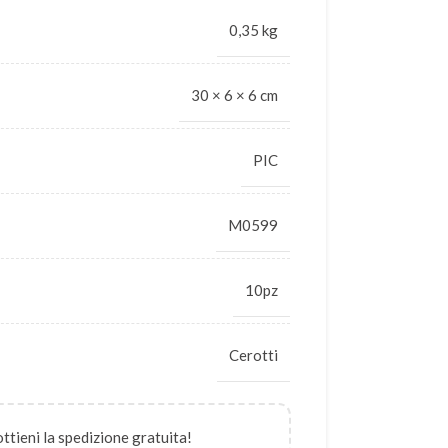
0,35 kg
30 × 6 × 6 cm
PIC
M0599
10pz
Cerotti
 ottieni la spedizione gratuita!