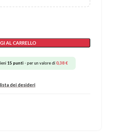
GI AL CARRELLO
ieni
15
punti
- per un valore di
0,38
€
lista dei desideri