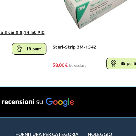
a 5 cm X 9,14 mt PIC
Steri-Strip 3M-1542
18
punti
85
punti
58,00
€
Iva esclusa
ELLO
LEGGI TUTTO
FORNITURA PER CATEGORIA
NOLEGGIO