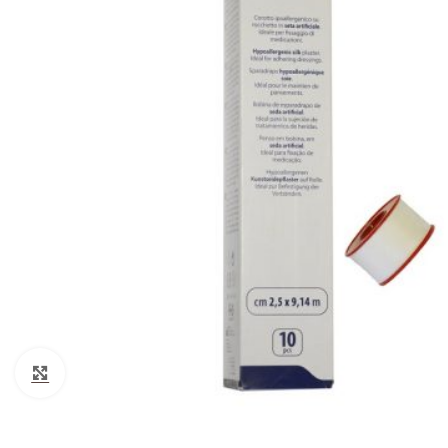
Cotone
Guanti monouso
Igiene Paziente
Suture
Teli Chirurgici
Ventilazione
Click to enlarge