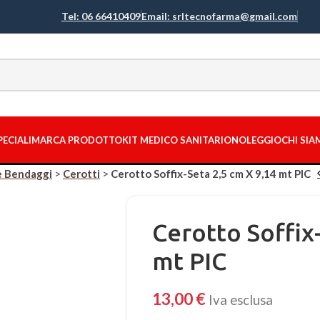
Tel: 06 66410409
Email: srltecnofarma@gmail.com
PECIALI
MARCA PRODOTTO
KIT MEDICO SANITARIO
NOLEGGIO
CHI SI
e Bendaggi
>
Cerotti
>
Cerotto Soffix-Seta 2,5 cm X 9,14 mt PIC
Cerotto Soffix
mt PIC
13,00
€
Iva esclusa