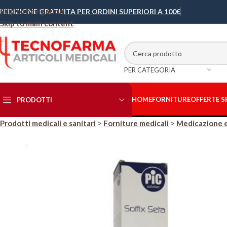
Skip to navigation
PEDIZIONE GRATUITA PER ORDINI SUPERIORI A 100€
Skip to main content
PER CATEGORIA
HOME
FORNITURE
OFFERTE S
PRODOTTI
Prodotti medicali e sanitari
>
Forniture medicali
>
Medicazione 
Abbigliamento
sanitario
Accessori
Letto/Lettino
Bisturi e Lame
Cellulosa
Contenitori