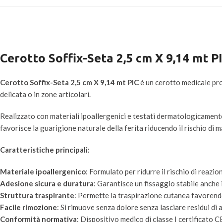
Cerotto Soffix-Seta 2,5 cm X 9,14 mt P
Cerotto Soffix-Seta 2,5 cm X 9,14 mt PIC
è un cerotto medicale prof
delicata o in zone articolari.
Realizzato con materiali ipoallergenici e testati dermatologicamente,
favorisce la guarigione naturale della ferita riducendo il rischio di
Caratteristiche principali:
Materiale ipoallergenico
: Formulato per ridurre il rischio di reazio
Adesione sicura e duratura
: Garantisce un fissaggio stabile anche i
Struttura traspirante
: Permette la traspirazione cutanea favorendo
Facile rimozione
: Si rimuove senza dolore senza lasciare residui di 
Conformità normativa
: Dispositivo medico di classe I certificat