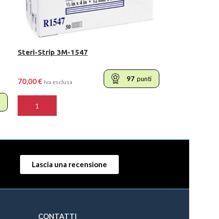
Steri-Strip 3M-1547
97
punti
70,00
€
Iva esclusa
AGGIUNGI AL CARRELLO
Lascia una recensione
CONTATTI