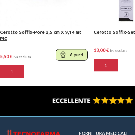
Cerotto Soffix-Pore 2,5 cm X 9,14 mt
Cerotto Soffix-Set
PIC
13,00
€
Iva esclusa
6
punti
5,50
€
Iva esclusa
AGGIUNGI AL CARR
AGGIUNGI AL CARRELLO
FORNITURA MEDICALI