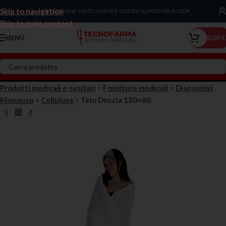
Skip to navigation
Chiama Ora!
SPEDIZIONE GRATUITA PER ORDINI SUPERIORI A 100€
Skip to main content
MENU
0,00
€
Prodotti medicali e sanitari
>
Forniture medicali
>
Dispositivi
Monouso
>
Cellulosa
>
Telo Doccia 130×80