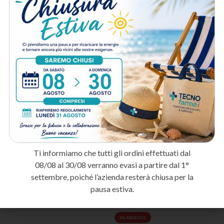
Facile sostituzione
: Formato pratico per una sostituzione rapida
tra un paziente e l’altro.
Prodotto igienico
: Conforme ai requisiti igienici per l’utilizzo in
ambito sanitario ed estetico.
A chi è destinato:
Studi medici e ambulatori
: Per coprire i lettini visita garantendo
igiene tra un paziente e l’altro.
Centri estetici
: Per proteggere i lettini durante i trattamenti corpo
e le cerette.
Fisioterapisti
: Per l’utilizzo sui lettini da trattamento durante le
sedute riabilitative.
Ti informiamo che tutti gli ordini effettuati dal
Metodo di spedizione
08/08 al 30/08 verranno evasi a partire dal 1°
settembre, poiché l’azienda resterà chiusa per la
pausa estiva.
Prodotti correlati
IN ARRIVO