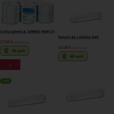
Carta Igienica JUMBO MINI 51
Rotoli da Lettino H45
27,00
€
Iva esclusa
33,00
€
Iva esclusa
36
punti
42
punti
AGGIUNGI AL CARRELLO
LEGGI TUTTO
-26%