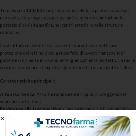
Telo Doccia 130×80
è un prodotto in cellulosa professionale per
uso sanitario, progettato per garantire igiene e comfort nelle
postazioni di visita medica, nei centri estetici e nelle strutture
sanitarie.
La struttura resistente e assorbente garantisce un’efficace
protezione del lettino o della superficie di lavoro mantenendo il
paziente o il cliente in un ambiente igienicamente protetto. La facile
sostituzione riduce i tempi di preparazione tra un paziente e l’altro.
Caratteristiche principali:
Alta assorbenza
: Assorbe rapidamente i liquidi proteggendo le
superfici sottostanti.
Resistenza alla trazione
: Non si lacera durante l’utilizzo anche in
presenza di umidità.
Superficie morbida
: Garantisce il comfort del paziente o del cliente
durante la visita o il trattamento.