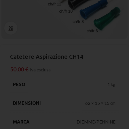
Click to enlarge
Catetere Aspirazione CH14
50,00
€
Iva esclusa
PESO
1 kg
DIMENSIONI
62 × 15 × 15 cm
MARCA
DIEMME/PENNINE