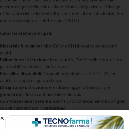
diverse esigenze cliniche e alla tolleranza del paziente. Il design
ottimizzato riduce il rischio di lesioni uretrali e di infezioni delle vie
urinarie associate al cateterismo (CAUTI).
Caratteristiche principali:
Materiale biocompatibile
: Calibro CH14, adatto per pazienti
adulti.
Palloncino di ritenzione
: Realizzato in PVC flessibile e atossico
per un utilizzo sicuro e confortevole.
Più calibri disponibili
: Disponibile nelle misure CH 12-24 per
adattarsi a ogni esigenza clinica.
Design anti-ostruzione
: Fori di drenaggio ottimizzati per
garantire un flusso continuo senza blocchi.
Confezionamento sterile
: Sterile ETO, confezionamento singolo
con kit completo per il cateterismo.
A chi è destinato:
Reparti ospedalieri e terapia intensiva
: Per il monitoraggio della