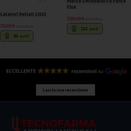
Matite Dermografica Punta
Fine
Cateteri Rettali CH20
100,00
€
Iva esclusa
70,00
€
Iva esclusa
122
punti
85
punti
LEGGI TUTTO
LEGGI TUTTO
Lascia una recensione