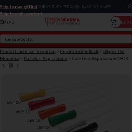
Skip to navigation
Chiama Ora!
SPEDIZIONE GRATUITA PER ORDINI SUPERIORI A 100€
Skip to main content
MENU
0,00
€
Prodotti medicali e sanitari
>
Forniture medicali
>
Dispositivi
Monouso
>
Cateteri Aspirazione
>
Catetere Aspirazione CH14