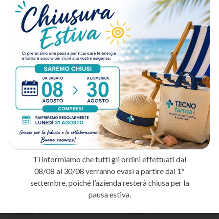
diuresi e il drenaggio urinario in pazienti critici.
Ambulatori urologici
: Per procedure diagnostiche e terapeutiche
in ambito urologico.
Assistenza domiciliare e RSA
: Per la gestione del catetere
vescicale a lungo termine nei pazienti non autosufficienti.
Metodo di spedizione
Prodotti correlati
IN ARRIVO
IN ARRIVO
PRENOTA
PRENOTA
Ti informiamo che tutti gli ordini effettuati dal
08/08 al 30/08 verranno evasi a partire dal 1°
settembre, poiché l’azienda resterà chiusa per la
pausa estiva.