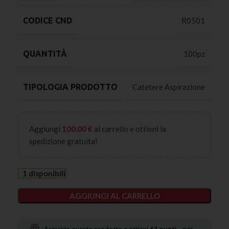
CODICE CND
R0501
QUANTITÀ
100pz
TIPOLOGIA PRODOTTO
Catetere Aspirazione
Aggiungi
100,00
€
al carrello e ottieni la
spedizione gratuita!
1 disponibili
AGGIUNGI AL CARRELLO
Acquista questo prodotto e ottieni
61
punti
- per