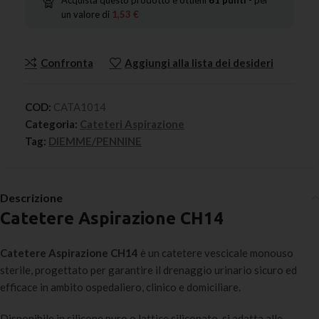
un valore di
1,53
€
Confronta
Aggiungi alla lista dei desideri
COD:
CATA1014
Categoria:
Cateteri Aspirazione
Tag:
DIEMME/PENNINE
Descrizione
Catetere Aspirazione CH14
Catetere Aspirazione CH14
è un catetere vescicale monouso
sterile, progettato per garantire il drenaggio urinario sicuro ed
efficace in ambito ospedaliero, clinico e domiciliare.
Disponibile in silicone puro o lattice siliconato, si adatta alle