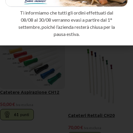
Ti informiamo che tutti gli ordini effettuati dal
Prodotti correlati
08/08 al 30/08 verranno evasi a partire dal 1°
settembre, poiché l’azienda resterà chiusa per la
IN ARRIVO
IN ARRIVO
pausa estiva.
PRENOTA
PRENOTA
Catetere Aspirazione CH12
50,00
€
Iva esclusa
61
punti
Cateteri Rettali CH20
70,00
€
Iva esclusa
LEGGI TUTTO