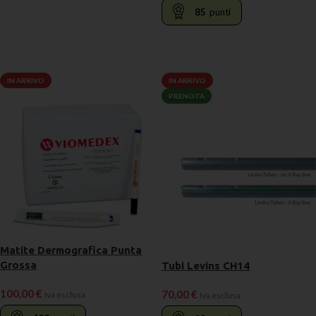
85
punti
LEGGI TUTTO
IN ARRIVO
IN ARRIVO
PRENOTA
Matite Dermografica Punta
Grossa
Tubi Levins CH14
100,00
€
70,00
€
Iva esclusa
Iva esclusa