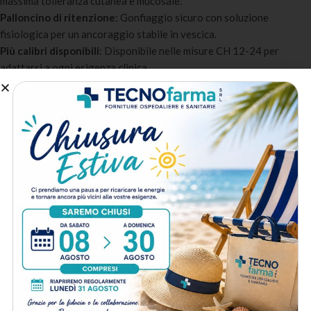
massima tolleranza cutanea e mucosale.
Palloncino di ritenzione
: Gonfiaggio sicuro con soluzione
fisiologica per un ancoraggio stabile in vescica.
Più calibri disponibili
: Disponibile nelle misure CH 12-24 per
adattarsi a ogni esigenza clinica.
Design anti-ostruzione
: Fori di drenaggio ottimizzati per
garantire un flusso continuo senza blocchi.
Confezionamento sterile
: Sterile ETO, confezionamento singolo
con kit completo per il cateterismo.
A chi è destinato:
Reparti ospedalieri e terapia intensiva
: Per il monitoraggio della
diuresi e il drenaggio urinario in pazienti critici.
Ambulatori urologici
: Per procedure diagnostiche e terapeutiche
in ambito urologico.
Assistenza domiciliare e RSA
: Per la gestione del catetere
vescicale a lungo termine nei pazienti non autosufficienti.
Metodo di spedizione