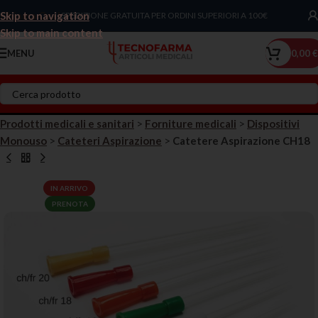
Skip to navigation
Chiama Ora!
SPEDIZIONE GRATUITA PER ORDINI SUPERIORI A 100€
Skip to main content
MENU
0,00
€
Prodotti medicali e sanitari
>
Forniture medicali
>
Dispositivi
Monouso
>
Cateteri Aspirazione
>
Catetere Aspirazione CH18
IN ARRIVO
PRENOTA