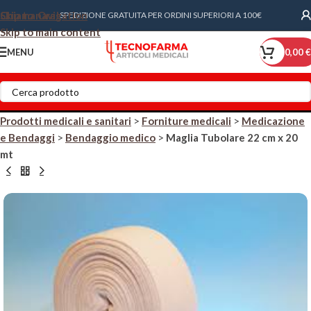
Skip to navigation
Chiama Ora!
SPEDIZIONE GRATUITA PER ORDINI SUPERIORI A 100€
Skip to main content
MENU
0,00
€
Prodotti medicali e sanitari
>
Forniture medicali
>
Medicazione
e Bendaggi
>
Bendaggio medico
>
Maglia Tubolare 22 cm x 20
mt