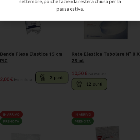
settembre, poiché l’azienda resterà chiusa per la
pausa estiva.
Benda Flexa Elastica 15 cm
Rete Elastica Tubolare N° 8 X
PIC
25 mt
10,50
€
Iva esclusa
2
punti
2,00
€
Iva esclusa
12
punti
LEGGI TUTTO
LEGGI TUTTO
IN ARRIVO
IN ARRIVO
PRENOTA
PRENOTA