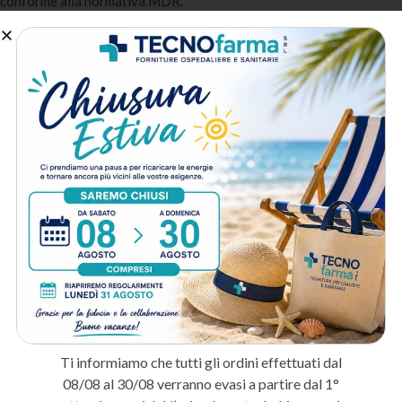
conforme alla normativa MDR.
A chi è destinato:
Fisioterapisti
: Per il bendaggio funzionale e la compressione
terapeutica in riabilitazione.
Medici sportivi
: Per il trattamento degli infortuni
muscoloscheletrici in ambito sportivo.
Pronto soccorso e ambulatori
: Per la gestione delle urgenze
traumatologiche e delle distorsioni articolari.
Metodo di spedizione
Prodotti correlati
IN ARRIVO
IN ARRIVO
PRENOTA
PRENOTA
Ti informiamo che tutti gli ordini effettuati dal
08/08 al 30/08 verranno evasi a partire dal 1°