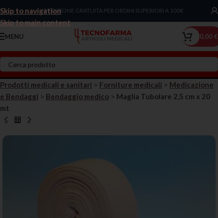
Skip to navigation
Chiama Ora!
SPEDIZIONE GRATUITA PER ORDINI SUPERIORI A 100€
Skip to main content
MENU
0,00
€
Prodotti medicali e sanitari
>
Forniture medicali
>
Medicazione
e Bendaggi
>
Bendaggio medico
>
Maglia Tubolare 2,5 cm x 20
mt