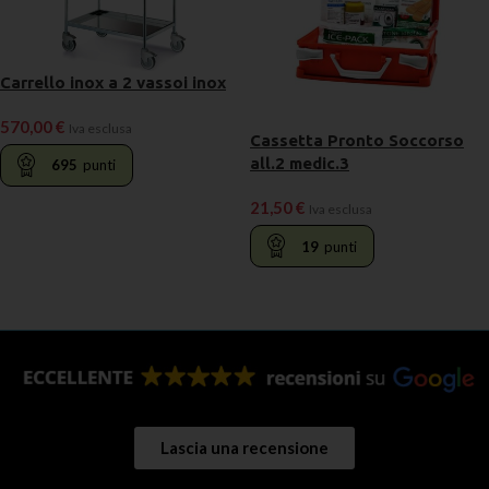
Carrello inox a 2 vassoi inox
570,00
€
Iva esclusa
Cassetta Pronto Soccorso
all.2 medic.3
695
punti
21,50
€
Iva esclusa
LEGGI TUTTO
19
punti
AGGIUNGI AL CARRELLO
Lascia una recensione