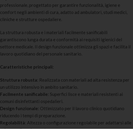
professionale, progettato per garantire funzionalità, igiene e
comfort negli ambienti di cura, adatto ad ambulatori, studi medici,
cliniche e strutture ospedaliere.
La struttura robusta e i materiali facilmente sanificabili
garantiscono lunga durata e conformità ai requisiti igienici del
settore medicale. Il design funzionale ottimizza gli spazi e facilita il
lavoro quotidiano del personale sanitario.
Caratteristiche principali:
Struttura robusta
: Realizzata con materiali ad alta resistenza per
un utilizzo intensivo in ambito sanitario.
Facilmente sanificabile
: Superfici lisce e materiali resistenti ai
comuni disinfettanti ospedalieri.
Design funzionale
: Ottimizzato per il lavoro clinico quotidiano
riducendo i tempi di preparazione.
Regolabilità
: Altezza o configurazione regolabile per adattarsi alle
esigenze di ogni operatore.