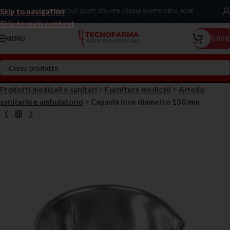
Skip to navigation
Chiama Ora!
SPEDIZIONE GRATUITA PER ORDINI SUPERIORI A 100€
Skip to main content
MENU
0,00
€
Prodotti medicali e sanitari
>
Forniture medicali
>
Arredo
sanitario e ambulatorio
>
Capsula inox diametro 150 mm