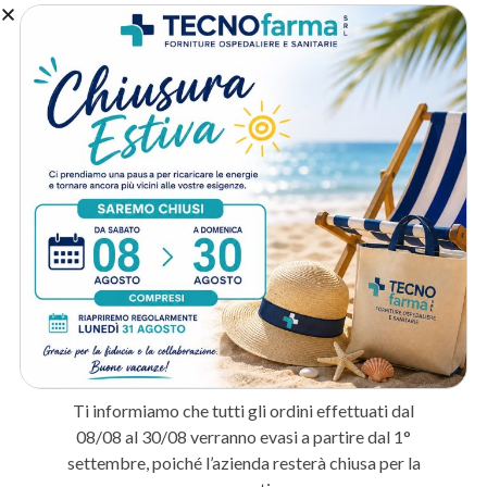
Conformità normativa
: Rispetta i requisiti normativi per l’arredo
sanitario professionale.
A chi è destinato:
Studi medici e ambulatori
: Per allestire postazioni di visita
efficienti e conformi alle normative igieniche.
Cliniche e ospedali
: Per l’arredo funzionale dei reparti, delle sale
visita e degli spazi comuni.
Centri di riabilitazione
: Per la corretta dotazione di attrezzature
per la fisioterapia e la riabilitazione.
Metodo di spedizione
Prodotti correlati
Ti informiamo che tutti gli ordini effettuati dal
IN ARRIVO
08/08 al 30/08 verranno evasi a partire dal 1°
PRENOTA
settembre, poiché l’azienda resterà chiusa per la