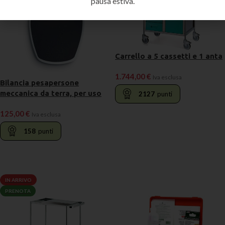
pausa estiva.
Carrello a 5 cassetti e 1 anta
1.744,00
€
Iva esclusa
Bilancia pesapersone
meccanica da terra, per uso
2127
punti
privato, SECA750
125,00
€
Iva esclusa
LEGGI TUTTO
158
punti
AGGIUNGI AL CARRELLO
IN ARRIVO
PRENOTA