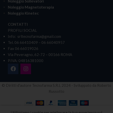
Noleggio Sollevatori
Noleggio Magnetoterapia
Noleggio Kinetec
CONTATTI
PROFILI SOCIAL
Info: srltecnofarma@gmail.com
Tel. 06 66410409 – 06 66040957
Fax 06 66019026
Via Peveragno, 62-72 – 00166 ROMA
P.IVA: 04816381000
© Diritti d'autore Tecnofarma S.R.L 2024 - Sviluppato da Roberto
Russotto
Utilizziamo i cookie per migliorare la tua esperienza sul