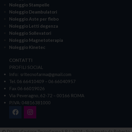
Noleggio Stampelle
Noleggio Deambulatori
Noleggio Aste per flebo
Noleggio Letti degenza
Noleggio Sollevatori
Noleggio Magnetoterapia
Noleggio Kinetec
CONTATTI
PROFILI SOCIAL
Info: srltecnofarma@gmail.com
Tel. 06 66410409 – 06 66040957
Fax 06 66019026
Via Peveragno, 62-72 – 00166 ROMA
P.IVA: 04816381000
© Diritti d'autore Tecnofarma S.R.L 2024 - Sviluppato da Roberto