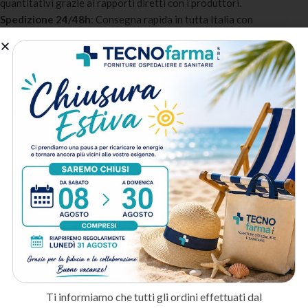
quantitativi grazie ai rapporti diretti con i produttori.
Spedizione 24/48h
: Consegna rapida in tutta Italia con
imballaggio protettivo specifico per prodotti medicali.
Assistenza post-vendita
: Supporto tecnico e commerciale
dedicato per professionisti e strutture sanitarie.
A chi è destinato:
Medici e professionisti sanitari
: Per dotare lo studio medico o
l’ambulatorio con prodotti di qualità certificata.
Cliniche e strutture ospedaliere
: Per ordini periodici con servizio
personalizzato e fatturazione PA.
Centri estetici e farmacie
: Per completare la dotazione
professionale con prodotti selezionati.
Metodo di spedizione
Prodotti correlati
Ti informiamo che tutti gli ordini effettuati dal