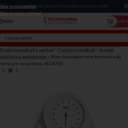
Skip to navigation
Chiama Ora!
SPEDIZIONE GRATUITA PER ORDINI SUPERIORI A 100€
Skip to main content
MENU
0,00
€
Prodotti medicali e sanitari
>
Forniture medicali
>
Arredo
sanitario e ambulatorio
>
Bilancia pesapersone meccanica da
terra, per uso privato, SECA750