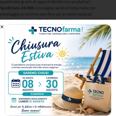
quantitativi grazie ai rapporti diretti con i produttori.
Spedizione 24/48h
: Consegna rapida in tutta Italia con
imballaggio protettivo specifico per prodotti medicali.
Assistenza post-vendita
: Supporto tecnico e commerciale
dedicato per professionisti e strutture sanitarie.
A chi è destinato:
Medici e professionisti sanitari
: Per dotare lo studio medico o
l’ambulatorio con prodotti di qualità certificata.
Cliniche e strutture ospedaliere
: Per ordini periodici con servizio
personalizzato e fatturazione PA.
Centri estetici e farmacie
: Per completare la dotazione
professionale con prodotti selezionati.
Metodo di spedizione
Prodotti correlati