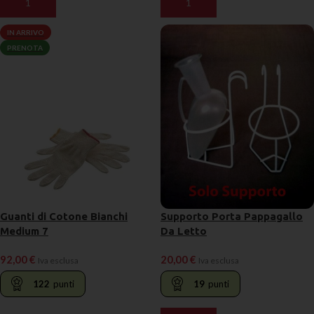
AGGIUNGI AL CARRELLO
AGGIUNGI AL CARRELLO
IN ARRIVO
PRENOTA
Supporto Porta Pappagallo
Guanti di Cotone Bianchi
Da Letto
Medium 7
20,00
€
92,00
€
Iva esclusa
Iva esclusa
19
punti
122
punti