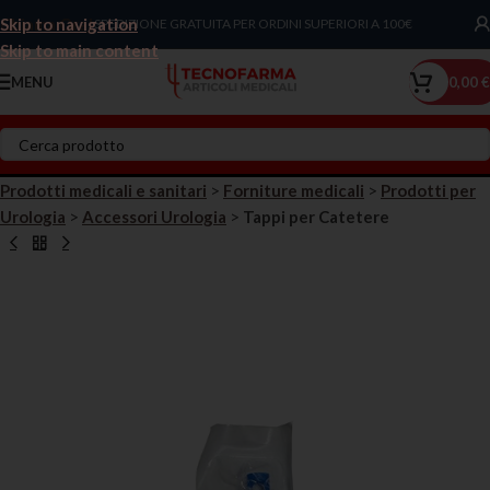
Skip to navigation
Chiama Ora!
SPEDIZIONE GRATUITA PER ORDINI SUPERIORI A 100€
Skip to main content
MENU
0,00
€
Prodotti medicali e sanitari
>
Forniture medicali
>
Prodotti per
Urologia
>
Accessori Urologia
>
Tappi per Catetere