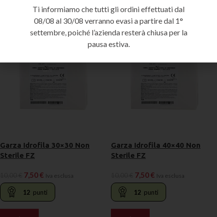
-25%
-25%
Ti informiamo che tutti gli ordini effettuati dal
08/08 al 30/08 verranno evasi a partire dal 1°
settembre, poiché l’azienda resterà chiusa per la
pausa estiva.
Garza Idrofila 30×30 Non
Garza Idrofila 40×40 Non
Sterile FZ
Sterile FZ
7,50
€
7,50
€
10,00
€
10,00
€
Iva esclusa
Iva esclusa
12
punti
12
punti