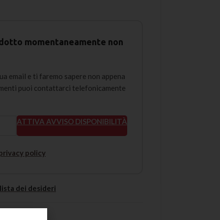
prodotto momentaneamente non
tua email e ti faremo sapere non appena
rimenti puoi contattarci telefonicamente
ATTIVA AVVISO DISPONIBILITÀ
privacy policy
lista dei desideri