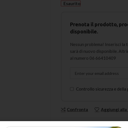
Esaurito
Prenota il prodotto, 
disponibile.
Nessun problema! Inserisci la 
sarà di nuovo disponibile. Alt
al numero 06 66410409
Controllo sicurezza e della
Confronta
Aggiungi alla 
COD:
GUACOT80