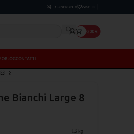
CONFRONTA
WISHLIST
0,00
€
AMO
BLOG
CONTATTI
ne Bianchi Large 8
1,2 kg