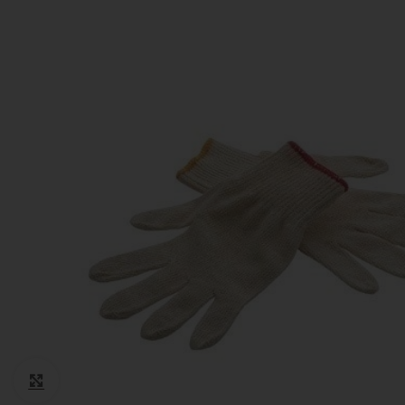
Cotone
Guanti monouso
Igiene Paziente
Suture
Teli Chirurgici
Ventilazione
Click to enlarge