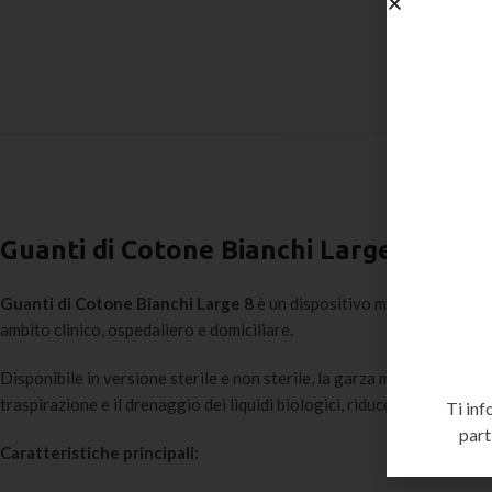
Guanti di Cotone Bianchi Large 8
Guanti di Cotone Bianchi Large 8
è un dispositivo medico per la me
ambito clinico, ospedaliero e domiciliare.
Disponibile in versione sterile e non sterile, la garza medicale è uno 
traspirazione e il drenaggio dei liquidi biologici, riducendo il rischio d
Ti inf
part
Caratteristiche principali: