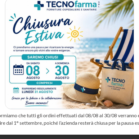
Categoria:
Guanti monouso
Tag:
FARMAC-ZABBAN/MED'S
DESCRIZIONE
METODO DI SPEDIZIONE
dicazione professionale, realizzato in materiale ad alta assorbenza pe
dei presidi più utilizzati in sala medicazione, pronto soccorso e repar
i infezioni.
ormiamo che tutti gli ordini effettuati dal 08/08 al 30/08 verranno 
ire dal 1° settembre, poiché l’azienda resterà chiusa per la pausa es