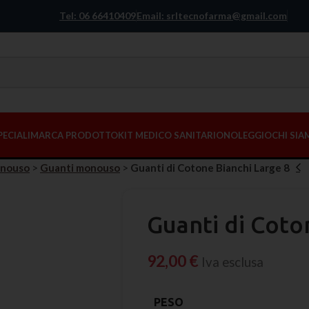
Tel: 06 66410409
Email: srltecnofarma@gmail.com
PECIALI
MARCA PRODOTTO
KIT MEDICO SANITARIO
NOLEGGIO
CHI SI
onouso
>
Guanti monouso
>
Guanti di Cotone Bianchi Large 8
Guanti di Coto
92,00
€
Iva esclusa
PESO