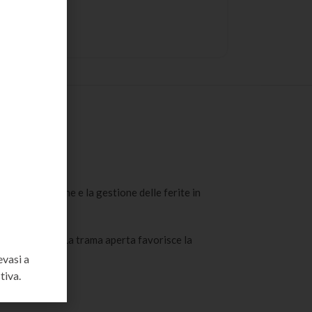
r la protezione e la gestione delle ferite in
ti ospedalieri. La trama aperta favorisce la
evasi a
tiva.