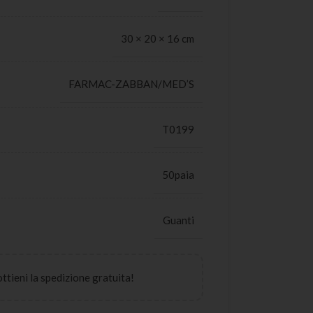
30 × 20 × 16 cm
FARMAC-ZABBAN/MED’S
T0199
50paia
Guanti
 ottieni la spedizione gratuita!