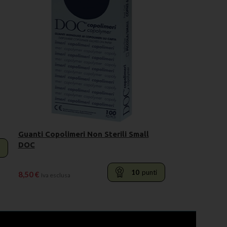
Guanti Copolimeri Non Sterili Small
DOC
10
punti
8,50
€
Iva esclusa
LEGGI TUTTO