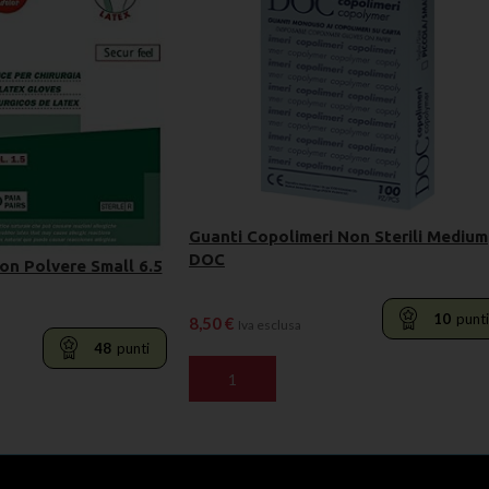
Guanti Copolimeri Non Sterili Medium
DOC
Con Polvere Small 6.5
10
punti
8,50
€
Iva esclusa
48
punti
AGGIUNGI AL CARRELLO