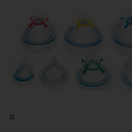
Cotone
Guanti monouso
Igiene Paziente
Suture
Teli Chirurgici
Ventilazione
Click to enlarge