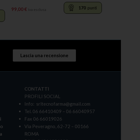
170
punti
99,00
€
Iva esclusa
AGGIUNGI AL CARRELLO
Lascia una recensione
CONTATTI
PROFILI SOCIAL
Info: srltecnofarma@gmail.com
Tel. 06 66410409 – 06 66040957
i
Fax 06 66019026
bo
Via Peveragno, 62-72 – 00166
a
ROMA