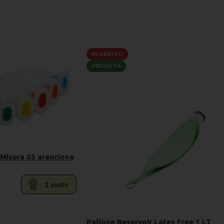
IN ARRIVO
PRENOTA
 Misura 03 arancione
1
punto
ELLO
Pallone Reservoir Latex Free 1 LT