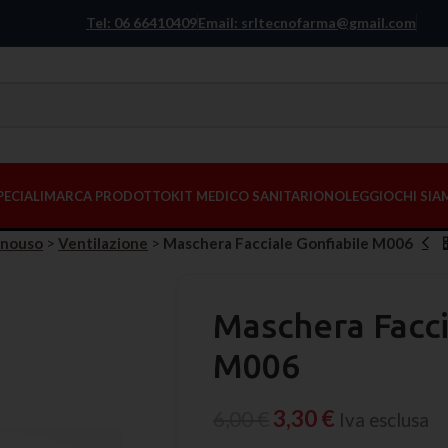
Tel: 06 66410409
Email: srltecnofarma@gmail.com
PECIALI
MARCA PRODOTTO
KIT MEDICO SANITARIO
NOLEGGIO
CHI SI
onouso
>
Ventilazione
>
Maschera Facciale Gonfiabile M006
Maschera Facci
M006
3,30
€
6,00
€
Iva esclusa