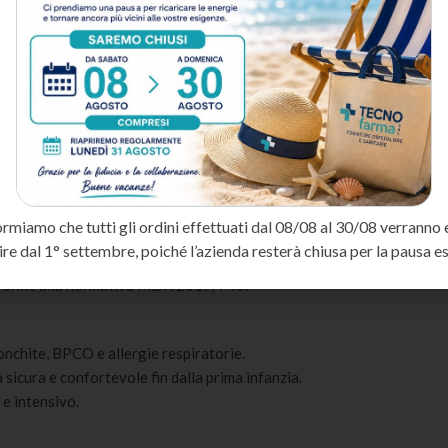
sionale per l’aerosolterapia, progettato per garantire una nebulizza
articelle di aerosol di dimensione ottimale (MMAD 2-5 micron) per ra
spiratorie e infezioni delle vie aeree.
 paziente, garantendo una chiusura sicura e confortevole.
sulla pelle, riducendo irritazioni o fastidi.
ormiamo che tutti gli ordini effettuati dal 08/08 al 30/08 verranno 
 in viaggio e in clinica.
ire dal 1° settembre, poiché l’azienda resterà chiusa per la pausa es
bini, tubo e filtri di ricambio.
conforme alla normativa MDR 2017/745.
ronchite, BPCO e allergie respiratorie.
sicura e confortevole fin dalla prima infanzia.
 e intensivo.