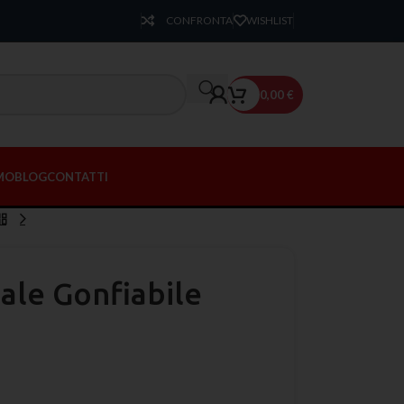
CONFRONTA
WISHLIST
0,00
€
AMO
BLOG
CONTATTI
ale Gonfiabile