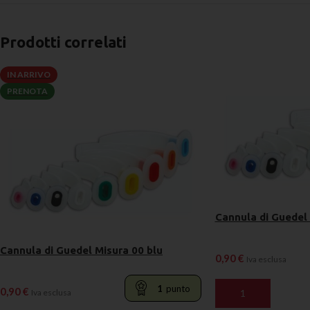
Prodotti correlati
IN ARRIVO
PRENOTA
Cannula di Guedel
Cannula di Guedel Misura 00 blu
0,90
€
Iva esclusa
1
punto
0,90
€
Iva esclusa
AGGIUNGI AL CARR