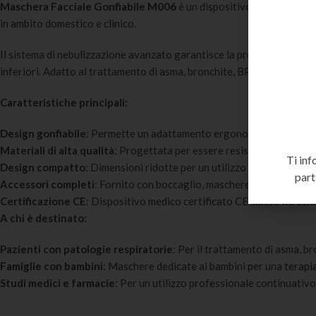
Maschera Facciale Gonfiabile M006
è un dispositivo medico profes
in ambito domestico e clinico.
Il sistema di nebulizzazione avanzato garantisce la produzione di p
inferiori. Adatto al trattamento di asma, bronchite, BPCO, allergie re
Caratteristiche principali:
Design gonfiabile
: Permette un adattamento ergonomico al viso del
Materiali di alta qualità
: Progettata per essere resistente e delicata 
Ti inf
Design compatto
: Dimensioni ridotte per un utilizzo comodo in casa,
part
Accessori completi
: Fornito con boccaglio, maschere per adulti e bam
Certificazione CE
: Dispositivo medico certificato CE classe IIa 
A chi è destinato:
Pazienti con patologie respiratorie
: Per il trattamento di asma, b
Famiglie con bambini
: Maschere dedicate ai bambini per una terapia 
Studi medici e farmacie
: Per un utilizzo professionale continuativo