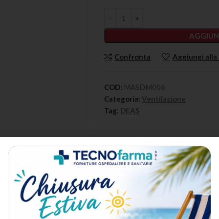
AGGIUN
Confronta
Aggiungi alla 
COD:
MASDM006
Categoria:
Ventilazione
Tag:
DEAS
DESCRIZIONE
METODO DI SPEDIZIONE