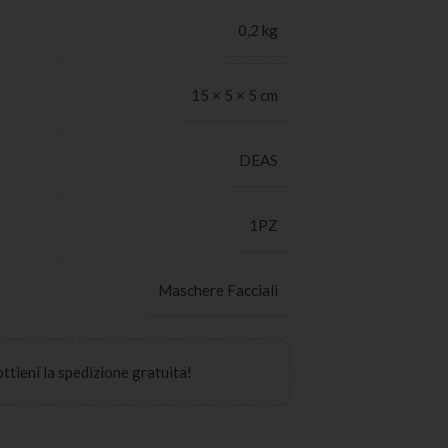
0,2 kg
15 × 5 × 5 cm
DEAS
1PZ
Maschere Facciali
 ottieni la spedizione gratuita!