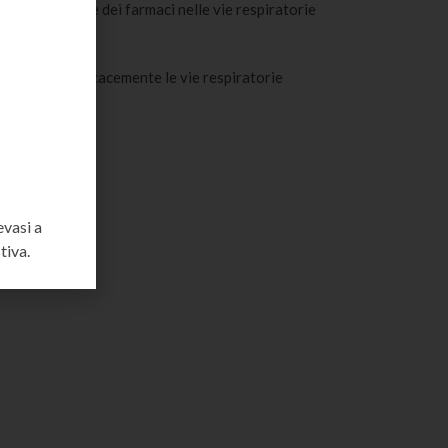
zione ottimale dei farmaci nelle vie respiratorie
ggiungere efficacemente le vie respiratorie
evasi a
tiva.