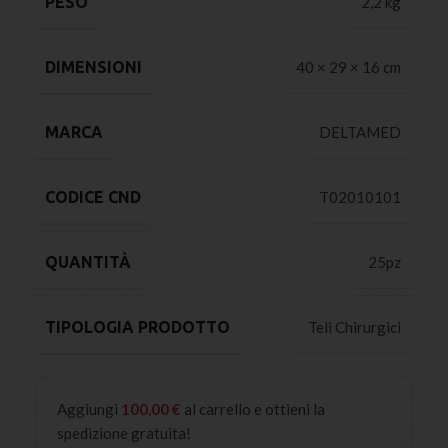
PESO
2,2 kg
DIMENSIONI
40 × 29 × 16 cm
MARCA
DELTAMED
CODICE CND
T02010101
QUANTITÀ
25pz
TIPOLOGIA PRODOTTO
Teli Chirurgici
Aggiungi
100,00
€
al carrello e ottieni la
spedizione gratuita!