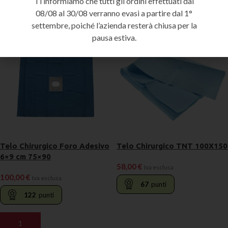
Ti informiamo che tutti gli ordini effettuati dal
Prodotti correlati
08/08 al 30/08 verranno evasi a partire dal 1°
settembre, poiché l’azienda resterà chiusa per la
pausa estiva.
Telo Chirurgico Foro Adesivo
Telo Chirurgico TNT 100X150
6×9 cm 75×90
58,00
€
Iva esclusa
100,00
€
Iva esclusa
67
punti
122
punti
AGGIUNGI AL CARRELLO
AGGIUNGI AL CARRELLO