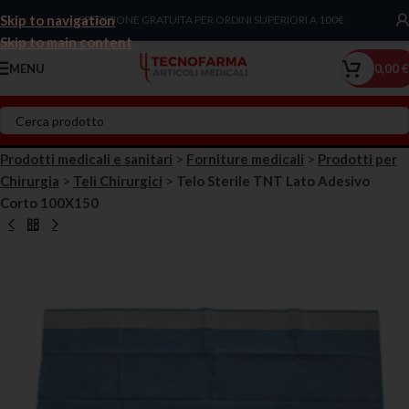
Skip to navigation
Chiama Ora!
SPEDIZIONE GRATUITA PER ORDINI SUPERIORI A 100€
Skip to main content
MENU
0,00
€
Prodotti medicali e sanitari
>
Forniture medicali
>
Prodotti per
Chirurgia
>
Teli Chirurgici
>
Telo Sterile TNT Lato Adesivo
Corto 100X150