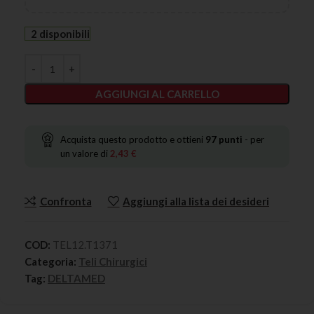
2 disponibili
AGGIUNGI AL CARRELLO
Acquista questo prodotto e ottieni
97
punti
- per
un valore di
2,43
€
Confronta
Aggiungi alla lista dei desideri
COD:
TEL12.T1371
Categoria:
Teli Chirurgici
Tag:
DELTAMED