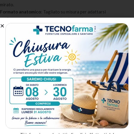
mirato.
Formato anatomico
: Tagliato su misura per adattarsi
perfettamente all’area anatomica da coprire.
Leggerezza e comfort
: Materiale non tessuto leggero e
traspirante per il massimo comfort dell’equipe.
Confezionamento sterile
: Sterilizzato con ossido di etilene,
pronto all’uso all’apertura del blister.
A chi è destinato:
Sale operatorie
: Per la gestione del campo operatorio in interventi
di chirurgia generale e specialistica.
Day surgery e ambulatori chirurgici
: Per gli interventi in regime
ambulatoriale e di day surgery.
Medicina estetica
: Per le procedure invasive in ambito estetico
che richiedono un campo sterile.
Metodo di spedizione