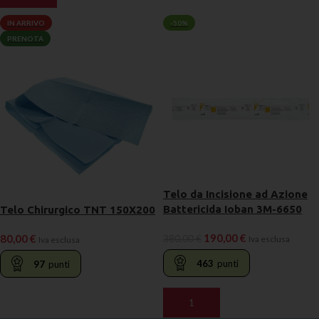
IN ARRIVO
-50%
PRENOTA
Telo da Incisione ad Azione
Battericida Ioban 3M-6650
Telo Chirurgico TNT 150X200
190,00
€
80,00
€
380,00
€
Iva esclusa
Iva esclusa
463
punti
97
punti
AGGIUNGI AL CARRELLO
LEGGI TUTTO