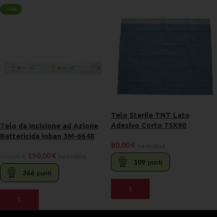
-50%
Telo Sterile TNT Lato
Adesivo Corto 75X90
Telo da Incisione ad Azione
Battericida Ioban 3M-6648
80,00
€
Iva esclusa
150,00
€
300,00
€
Iva esclusa
109
punti
366
punti
AGGIUNGI AL CARRELLO
AGGIUNGI AL CARRELLO