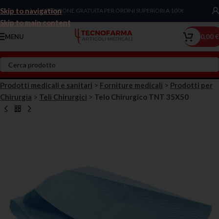
Skip to navigation
Chiama Ora!
SPEDIZIONE GRATUITA PER ORDINI SUPERIORI A 100€
Skip to main content
MENU
0,00
€
Prodotti medicali e sanitari
>
Forniture medicali
>
Prodotti per
Chirurgia
>
Teli Chirurgici
>
Telo Chirurgico TNT 35X50