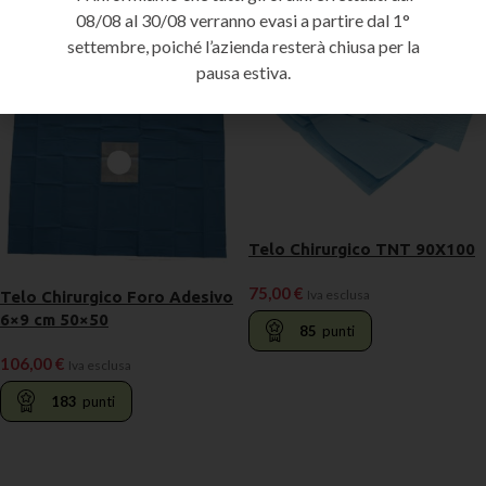
IN ARRIVO
08/08 al 30/08 verranno evasi a partire dal 1°
PRENOTA
settembre, poiché l’azienda resterà chiusa per la
pausa estiva.
Telo Chirurgico TNT 90X100
75,00
€
Iva esclusa
Telo Chirurgico Foro Adesivo
6×9 cm 50×50
85
punti
106,00
€
Iva esclusa
AGGIUNGI AL CARRELLO
183
punti
LEGGI TUTTO