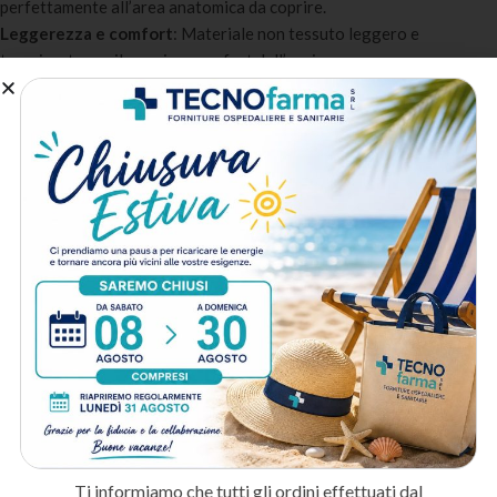
perfettamente all’area anatomica da coprire.
Leggerezza e comfort
: Materiale non tessuto leggero e
traspirante per il massimo comfort dell’equipe.
Confezionamento sterile
: Sterilizzato con ossido di etilene,
pronto all’uso all’apertura del blister.
A chi è destinato:
Sale operatorie
: Per la gestione del campo operatorio in interventi
di chirurgia generale e specialistica.
Day surgery e ambulatori chirurgici
: Per gli interventi in regime
ambulatoriale e di day surgery.
Medicina estetica
: Per le procedure invasive in ambito estetico
che richiedono un campo sterile.
Metodo di spedizione
Prodotti correlati
Ti informiamo che tutti gli ordini effettuati dal