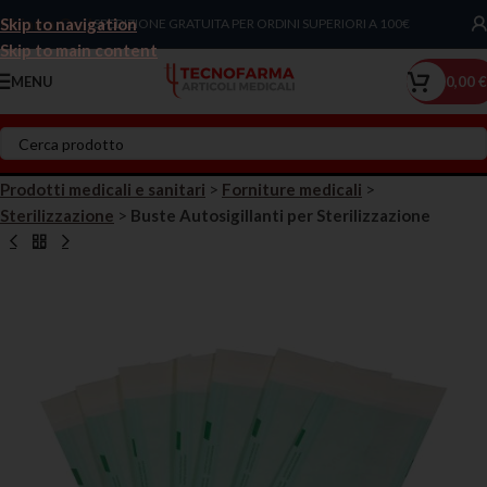
Skip to navigation
Chiama Ora!
SPEDIZIONE GRATUITA PER ORDINI SUPERIORI A 100€
Skip to main content
MENU
0,00
€
Prodotti medicali e sanitari
>
Forniture medicali
>
Sterilizzazione
>
Buste Autosigillanti per Sterilizzazione