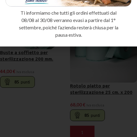
Ti informiamo che tutti gli ordini effettuati dal
08/08 al 30/08 verranno evasi a partire dal 1°
settembre, poiché l’azienda resterà chiusa per la
pausa estiva.
Buste a soffietto per
sterilizzazione 200 mm.
44,00
€
Iva esclusa
85
punti
Rotolo piatto per
sterilizzazione 25 cm. x 200
mt.
AGGIUNGI AL CARRELLO
68,00
€
Iva esclusa
85
punti
AGGIUNGI AL CARRELLO