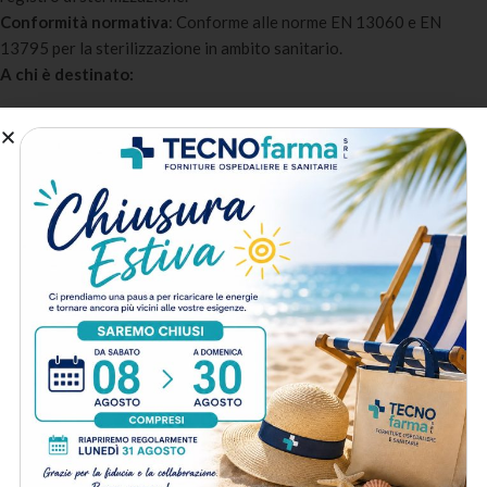
Conformità normativa
: Conforme alle norme EN 13060 e EN
13795 per la sterilizzazione in ambito sanitario.
A chi è destinato:
Studi dentistici
: Per la sterilizzazione degli strumenti tra un
paziente e l’altro nel rispetto della normativa.
Ambulatori chirurgici
: Per la gestione del ciclo di sterilizzazione
degli strumenti riutilizzabili.
Centri estetici
: Per la sterilizzazione degli strumenti metallici
utilizzati in manicure, pedicure e piercing.
Metodo di spedizione
Prodotti correlati