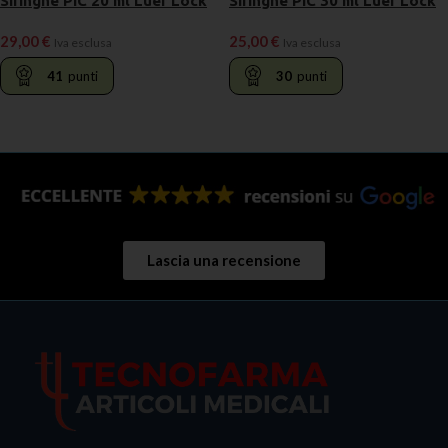
Siringhe PIC 20 ml Luer Lock
Siringhe PIC 30 ml Luer Lock
29,00
€
25,00
€
Iva esclusa
Iva esclusa
41
punti
30
punti
LEGGI TUTTO
LEGGI TUTTO
Lascia una recensione