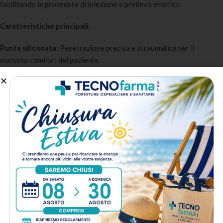
facilitando le procedure di iniezione e prelievo ematico.
Caratteristiche principali:
Punta siliconata
: Penetrazione precisa e atraumatica per il
massimo comfort del paziente.
Cono Luer standard
: Compatibile con tutte le siringhe Luer Lock e
Luer Slip in commercio.
Tappo protettivo
: Mantiene la sterilità della punta fino al
momento dell’utilizzo.
Calibri disponibili
: Disponibile in diversi calibri (G16-G27) per ogni
esigenza clinica.
Confezionamento sterile
: Sterilizzato con ossido di etilene,
confezione singola sigillata.
A chi è destinato:
Ospedali e reparti di degenza
: Per terapie endovenose, prelievi
ematici e somministrazione di farmaci.
Ambulatori e studi medici
: Per vaccinazioni, iniezioni