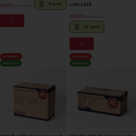
Luer Lock
8
punti
6,50
€
Iva esclusa
10,00
€
Iva esclusa
AGGIUNGI AL CARRELLO
12
punti
AGGIUNGI AL CARRELLO
IN ARRIVO
IN ARRIVO
PRENOTA
PRENOTA