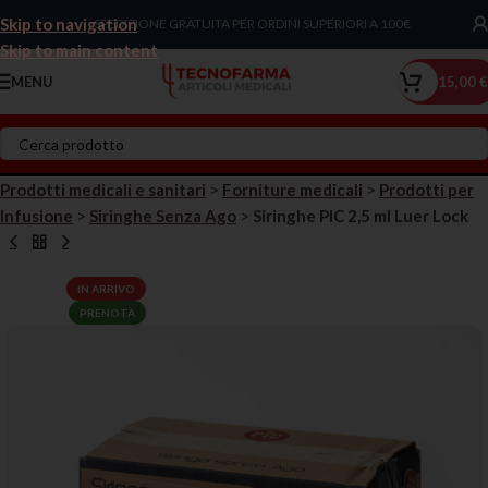
Skip to navigation
Chiama Ora!
SPEDIZIONE GRATUITA PER ORDINI SUPERIORI A 100€
Skip to main content
MENU
15,00
€
Prodotti medicali e sanitari
>
Forniture medicali
>
Prodotti per
Infusione
>
Siringhe Senza Ago
>
Siringhe PIC 2,5 ml Luer Lock
IN ARRIVO
PRENOTA