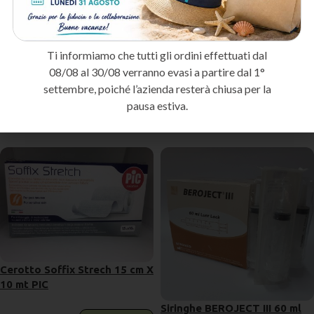
intramuscolari e sottocutanee.
Assistenza domiciliare
: Per la gestione delle terapie iniettive a
domicilio.
Ti informiamo che tutti gli ordini effettuati dal
Metodo di spedizione
08/08 al 30/08 verranno evasi a partire dal 1°
settembre, poiché l’azienda resterà chiusa per la
pausa estiva.
Prodotti correlati
Cerotto Soffix Strech 15 cm X
10 mt PIC
Siringhe BEROJECT III 60 ml