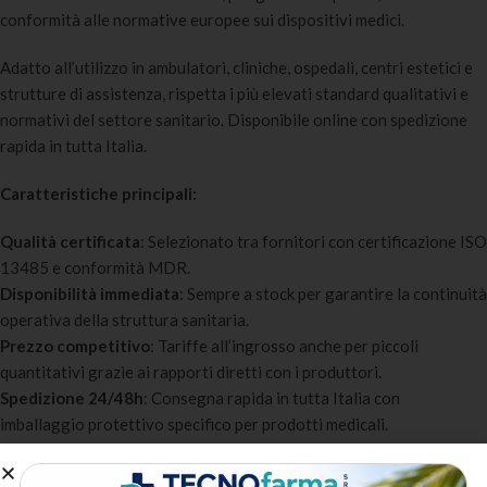
conformità alle normative europee sui dispositivi medici.
Adatto all’utilizzo in ambulatori, cliniche, ospedali, centri estetici e
strutture di assistenza, rispetta i più elevati standard qualitativi e
normativi del settore sanitario. Disponibile online con spedizione
rapida in tutta Italia.
Caratteristiche principali:
Qualità certificata
: Selezionato tra fornitori con certificazione ISO
13485 e conformità MDR.
Disponibilità immediata
: Sempre a stock per garantire la continuità
operativa della struttura sanitaria.
Prezzo competitivo
: Tariffe all’ingrosso anche per piccoli
quantitativi grazie ai rapporti diretti con i produttori.
Spedizione 24/48h
: Consegna rapida in tutta Italia con
imballaggio protettivo specifico per prodotti medicali.
Assistenza post-vendita
: Supporto tecnico e commerciale
dedicato per professionisti e strutture sanitarie.