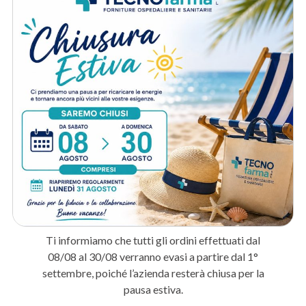
A chi è destinato:
Medici e professionisti sanitari
: Per dotare lo studio medico o
l’ambulatorio con prodotti di qualità certificata.
Cliniche e strutture ospedaliere
: Per ordini periodici con servizio
personalizzato e fatturazione PA.
Centri estetici e farmacie
: Per completare la dotazione
professionale con prodotti selezionati.
Metodo di spedizione
Prodotti correlati
IN ARRIVO
Ti informiamo che tutti gli ordini effettuati dal
PRENOTA
08/08 al 30/08 verranno evasi a partire dal 1°
settembre, poiché l’azienda resterà chiusa per la
pausa estiva.