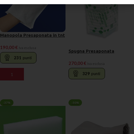
Manopola Presaponata in tnt
190,00
€
Iva esclusa
Spugna Presaponata
231
punti
270,00
€
Iva esclusa
329
punti
AGGIUNGI AL CARRELLO
LEGGI TUTTO
-37%
-50%