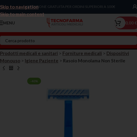
Skip to navigation
Chiama Ora!
SPEDIZIONE GRATUITA PER ORDINI SUPERIORI A 100€
Skip to main content
MENU
0,00
€
Prodotti medicali e sanitari
>
Forniture medicali
>
Dispositivi
Monouso
>
Igiene Paziente
>
Rasoio Monolama Non Sterile
-40%