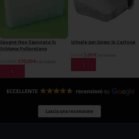
Spugne Non Saponata in
Urinale per Uomo in Cartone
Schiuma Poliuretano
1,00
€
2,00
€
Iva esclusa
170,00
€
270,00
€
Iva esclusa
AGGIUNGI AL CARRELLO
AGGIUNGI AL CARRELLO
Lascia una recensione