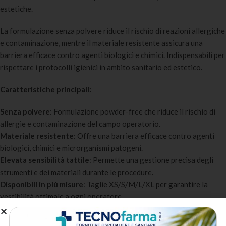
estetiche.
La formulazione senza polvere riduce il rischio di reazioni allergiche
e contaminazione, mentre il materiale resistente assicura una
barriera efficace contro agenti biologici e chimici. Indispensabili per
rispettare i protocolli igienici in ambito sanitario ed estetico.
Caratteristiche principali:
Senza polvere
: Formulazione powder-free che riduce il rischio di
allergie e contaminazione del campo operatorio.
Materiale resistente
: Offre una barriera efficace contro agenti
biologici, chimici e microrganismi patogeni.
Elevata sensibilità tattile
: Permette una gestione precisa degli
strumenti e dei materiali durante le procedure.
Disponibili in più misure
: Taglie XS/S/M/L/XL per garantire la
vestibilità ottimale a ogni operatore.
Certificazione CE
: Dispositivo di protezione individuale e
dispositivo medico certificato CE.