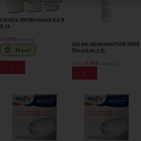
Cerotto 3M Micropore 2,5 X
9,14
11,00
€
Iva esclusa
Gel per ultrasuoni FIAB G009
14
punti
flaconi da 1 lt.
3,20
€
4,00
€
Iva esclusa
AGGIUNGI AL CARRELLO
AGGIUNGI AL CARRELLO