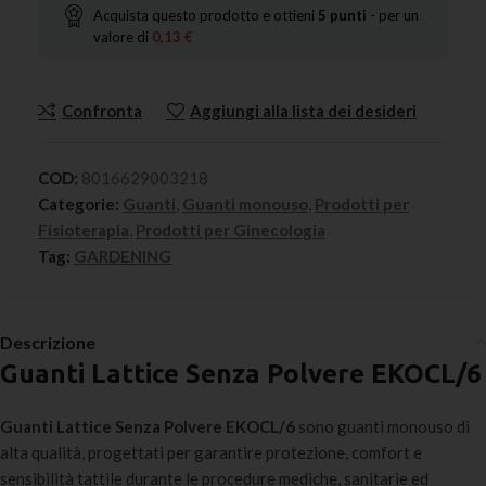
Acquista questo prodotto e ottieni
5
punti
- per un
valore di
0,13
€
Confronta
Aggiungi alla lista dei desideri
COD:
8016629003218
Categorie:
Guanti
,
Guanti monouso
,
Prodotti per
Fisioterapia
,
Prodotti per Ginecologia
Tag:
GARDENING
Descrizione
Guanti Lattice Senza Polvere EKOCL/6
Guanti Lattice Senza Polvere EKOCL/6
sono guanti monouso di
alta qualità, progettati per garantire protezione, comfort e
sensibilità tattile durante le procedure mediche, sanitarie ed