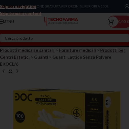
Skip to navigation
Chiama Ora!
SPEDIZIONE GRATUITA PER ORDINI SUPERIORI A 100€
Skip to main content
MENU
0,00
€
Prodotti medicali e sanitari
>
Forniture medicali
>
Prodotti per
Centri Estetici
>
Guanti
>
Guanti Lattice Senza Polvere
EKOCL/6