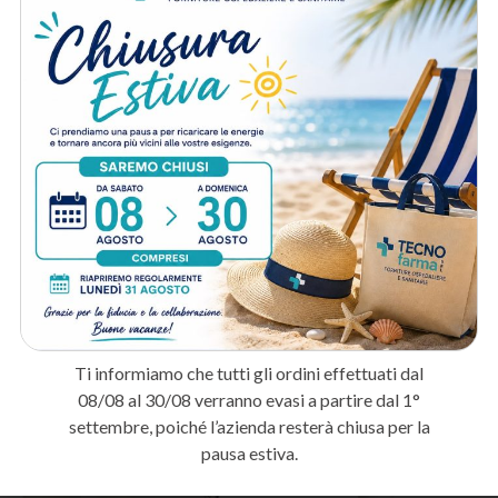
A chi è destinato:
Medici e infermieri
: Per le procedure cliniche, i prelievi ematici e la
gestione di materiali biologici.
Centri estetici e nail bar
: Per trattamenti estetici, cerette,
manicure e pedicure in massima igiene.
Laboratori e farmacie
: Per la manipolazione di sostanze chimiche e
farmaci in sicurezza.
Metodo di spedizione
Prodotti correlati
Ti informiamo che tutti gli ordini effettuati dal
-20%
08/08 al 30/08 verranno evasi a partire dal 1°
settembre, poiché l’azienda resterà chiusa per la
pausa estiva.