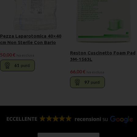
Pezza Laparotomica 40×40
cm Non Sterile Con Bario
Reston Cuscinetto Foam Pad
50,00
€
Iva esclusa
3M-1563L
61
punti
66,00
€
Iva esclusa
97
punti
LEGGI TUTTO
LEGGI TUTTO