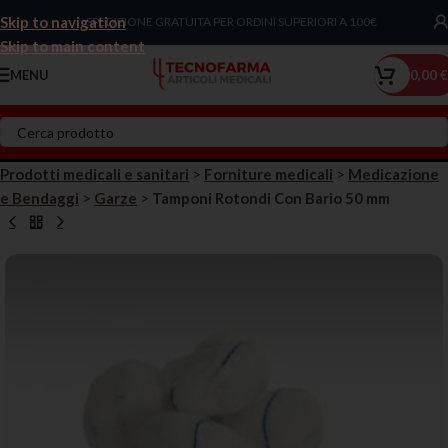
Skip to navigation
Chiama Ora!
SPEDIZIONE GRATUITA PER ORDINI SUPERIORI A 100€
Skip to main content
MENU
0,00
€
Prodotti medicali e sanitari
>
Forniture medicali
>
Medicazione
e Bendaggi
>
Garze
>
Tamponi Rotondi Con Bario 50 mm