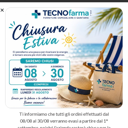
A chi è destinato:
Medici e professionisti sanitari
: Per dotare lo studio medico o
l’ambulatorio con prodotti di qualità certificata.
Cliniche e strutture ospedaliere
: Per ordini periodici con servizio
personalizzato e fatturazione PA.
Centri estetici e farmacie
: Per completare la dotazione
professionale con prodotti selezionati.
Metodo di spedizione
Prodotti correlati
IN ARRIVO
PRENOTA
Ti informiamo che tutti gli ordini effettuati dal
08/08 al 30/08 verranno evasi a partire dal 1°
settembre, poiché l’azienda resterà chiusa per la