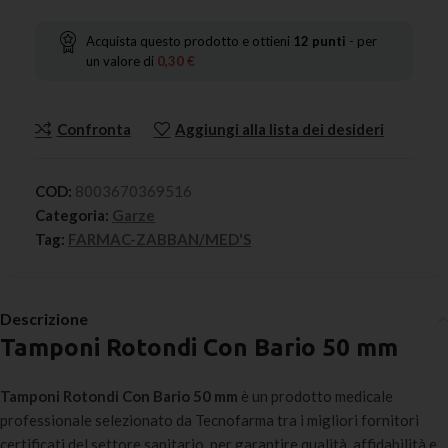
Acquista questo prodotto e ottieni
12
punti
- per
un valore di
0,30
€
Confronta
Aggiungi alla lista dei desideri
COD:
8003670369516
Categoria:
Garze
Tag:
FARMAC-ZABBAN/MED'S
Descrizione
Tamponi Rotondi Con Bario 50 mm
Tamponi Rotondi Con Bario 50 mm
è un prodotto medicale
professionale selezionato da Tecnofarma tra i migliori fornitori
certificati del settore sanitario, per garantire qualità, affidabilità e