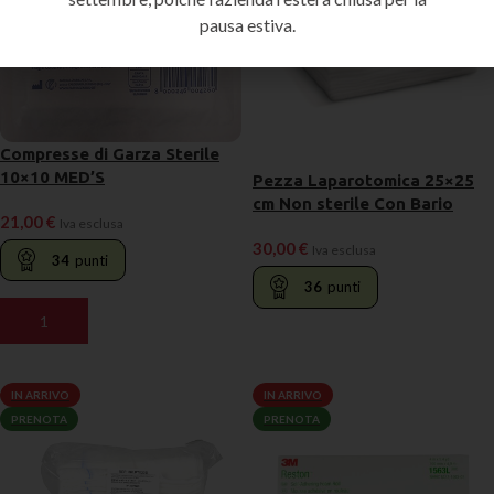
pausa estiva.
Compresse di Garza Sterile
10×10 MED’S
Pezza Laparotomica 25×25
cm Non sterile Con Bario
21,00
€
Iva esclusa
30,00
€
Iva esclusa
34
punti
36
punti
AGGIUNGI AL CARRELLO
LEGGI TUTTO
IN ARRIVO
IN ARRIVO
PRENOTA
PRENOTA