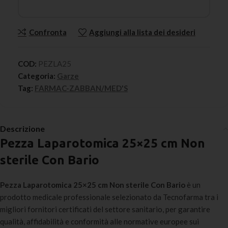
Confronta
Aggiungi alla lista dei desideri
COD:
PEZLA25
Categoria:
Garze
Tag:
FARMAC-ZABBAN/MED'S
Descrizione
Pezza Laparotomica 25×25 cm Non
sterile Con Bario
Pezza Laparotomica 25×25 cm Non sterile Con Bario
è un
prodotto medicale professionale selezionato da Tecnofarma tra i
migliori fornitori certificati del settore sanitario, per garantire
qualità, affidabilità e conformità alle normative europee sui