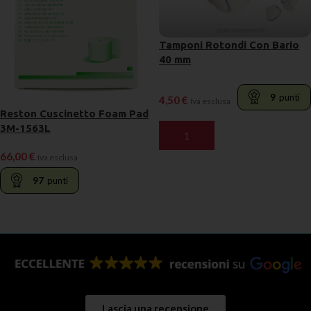
Tamponi Rotondi Con Bario
40 mm
9
punti
4,50
€
Iva esclusa
Reston Cuscinetto Foam Pad
3M-1563L
AGGIUNGI AL CARRELLO
66,00
€
Iva esclusa
97
punti
LEGGI TUTTO
Lascia una recensione