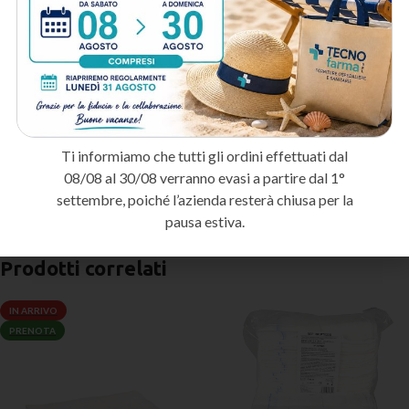
A chi è destinato:
Medici e professionisti sanitari
: Per dotare lo studio medico o
l’ambulatorio con prodotti di qualità certificata.
Cliniche e strutture ospedaliere
: Per ordini periodici con servizio
personalizzato e fatturazione PA.
Centri estetici e farmacie
: Per completare la dotazione
Ti informiamo che tutti gli ordini effettuati dal
professionale con prodotti selezionati.
08/08 al 30/08 verranno evasi a partire dal 1°
Metodo di spedizione
settembre, poiché l’azienda resterà chiusa per la
pausa estiva.
Prodotti correlati
IN ARRIVO
PRENOTA