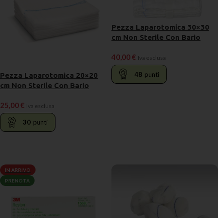
Pezza Laparotomica 30×30
cm Non Sterile Con Bario
40,00
€
Iva esclusa
48
punti
Pezza Laparotomica 20×20
cm Non Sterile Con Bario
AGGIUNGI AL CARRELLO
25,00
€
Iva esclusa
30
punti
LEGGI TUTTO
IN ARRIVO
PRENOTA