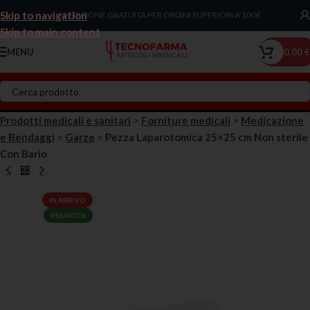
Skip to navigation
Chiama Ora!
SPEDIZIONE GRATUITA PER ORDINI SUPERIORI A 100€
Skip to main content
MENU
0,00
€
Prodotti medicali e sanitari
>
Forniture medicali
>
Medicazione
e Bendaggi
>
Garze
>
Pezza Laparotomica 25×25 cm Non sterile
Con Bario
IN ARRIVO
PRENOTA