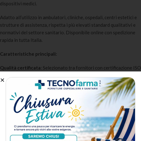
dispositivi medici.
Adatto all’utilizzo in ambulatori, cliniche, ospedali, centri estetici e
strutture di assistenza, rispetta i più elevati standard qualitativi e
normativi del settore sanitario. Disponibile online con spedizione
rapida in tutta Italia.
Caratteristiche principali:
Qualità certificata
: Selezionato tra fornitori con certificazione ISO
13485 e conformità MDR.
Disponibilità immediata
: Sempre a stock per garantire la continuità
operativa della struttura sanitaria.
Prezzo competitivo
: Tariffe all’ingrosso anche per piccoli
quantitativi grazie ai rapporti diretti con i produttori.
Spedizione 24/48h
: Consegna rapida in tutta Italia con
imballaggio protettivo specifico per prodotti medicali.
Assistenza post-vendita
: Supporto tecnico e commerciale
dedicato per professionisti e strutture sanitarie.