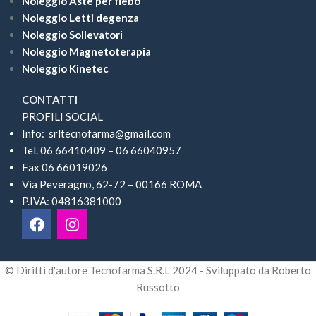
Noleggio Aste per flebo
Noleggio Letti degenza
Noleggio Sollevatori
Noleggio Magnetoterapia
Noleggio Kinetec
CONTATTI
PROFILI SOCIAL
Info: srltecnofarma@gmail.com
Tel. 06 66410409 – 06 66040957
Fax 06 66019026
Via Peveragno, 62-72 – 00166 ROMA
P.IVA: 04816381000
© Diritti d'autore Tecnofarma S.R.L 2024 - Sviluppato da Roberto
Russotto