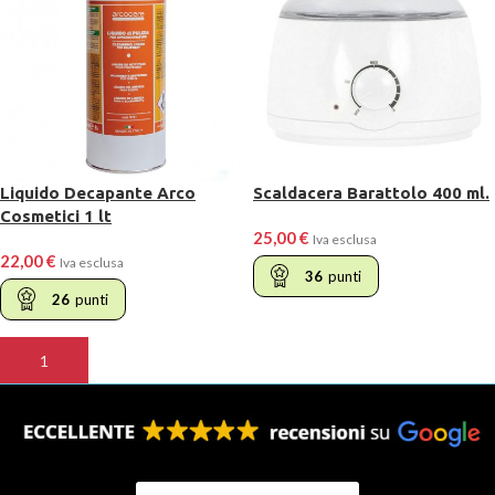
Liquido Decapante Arco
Scaldacera Barattolo 400 ml.
Cosmetici 1 lt
25,00
€
Iva esclusa
22,00
€
Iva esclusa
36
punti
26
punti
AGGIUNGI AL CARRELLO
AGGIUNGI AL CARRELLO