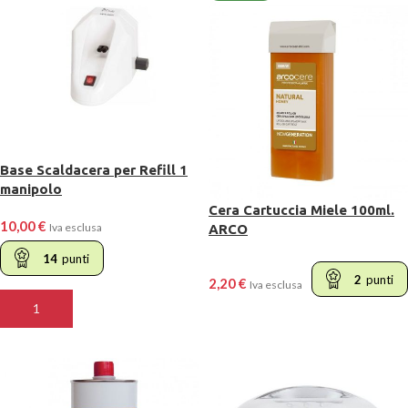
Base Scaldacera per Refill 1
manipolo
Cera Cartuccia Miele 100ml.
10,00
€
Iva esclusa
ARCO
14
punti
2
punti
2,20
€
Iva esclusa
AGGIUNGI AL CARRELLO
LEGGI TUTTO