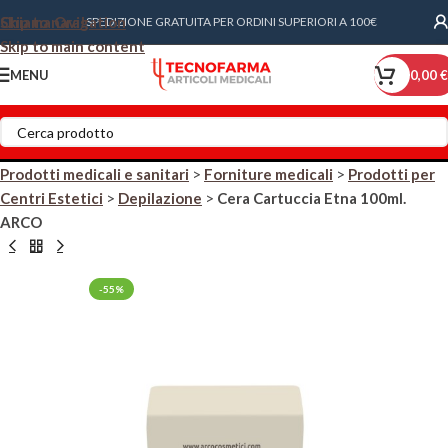
Skip to navigation
Chiama Ora!
SPEDIZIONE GRATUITA PER ORDINI SUPERIORI A 100€
Skip to main content
MENU
0,00
€
Prodotti medicali e sanitari
>
Forniture medicali
>
Prodotti per
Centri Estetici
>
Depilazione
>
Cera Cartuccia Etna 100ml.
ARCO
-55%