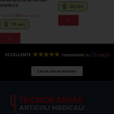
Sterile FZ
12
punti
7,50
€
10,00
€
Iva esclusa
AGGIUNGI AL CARRELLO
12
punti
AGGIUNGI AL CARRELLO
Lascia una recensione