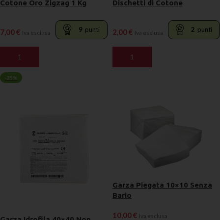
Cotone Oro Zigzag 1 Kg
Dischetti di Cotone
9
punti
2
punti
7,00
€
2,00
€
Iva esclusa
Iva esclusa
AGGIUNGI AL CARRELLO
AGGIUNGI AL CARRELLO
-25%
Garza Piegata 10×10 Senza
Bario
10,00
€
Iva esclusa
Garza Idrofila 40×40 Non