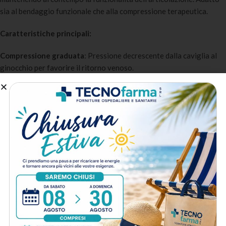
sia al bendaggio funzionale che alla compressione terapeutica.
Caratteristiche principali:
Compressione graduata
: Pressione decrescente dalla caviglia al
ginocchio per favorire il ritorno venoso.
Elevata elasticità
: Si adatta alla morfologia dell’arto mantenendo
la compressione anche in movimento.
Traspirante
: La struttura aperta favorisce la traspirazione cutanea
durante il trattamento.
Facile applicazione
: Può essere applicata senza clip o fermagli
grazie all’autoaderenza del materiale.
Certificazione CE
: Dispositivo medico di classe I certificato CE
conforme alla normativa MDR.
A chi è destinato:
Fisioterapisti
: Per il bendaggio funzionale e la compressione
terapeutica in riabilitazione.
Medici sportivi
: Per il trattamento degli infortuni