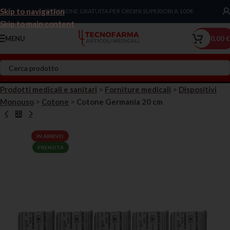
Skip to navigation
Chiama Ora!
SPEDIZIONE GRATUITA PER ORDINI SUPERIORI A 100€
Skip to main content
MENU
0,00
€
Prodotti medicali e sanitari
>
Forniture medicali
>
Dispositivi
Monouso
>
Cotone
>
Cotone Germania 20 cm
IN ARRIVO
PRENOTA