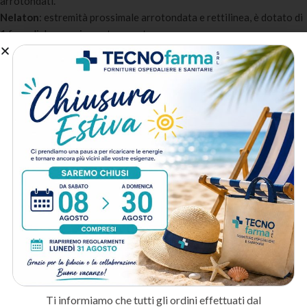
arrotondati.
Nelaton
: estremità prossimale arrotondata e rettilinea, è dotato di
1 foro di drenaggio contrapposto.
Più calibri disponibili
: Disponibile nelle misure CH 12-24 per
adattarsi a ogni esigenza clinica.
Design anti-ostruzione
: Fori di drenaggio ottimizzati per
garantire un flusso continuo senza blocchi.
Confezionamento sterile
: Sterile ETO, confezionamento singolo
con kit completo per il cateterismo.
A chi è destinato:
Reparti ospedalieri e terapia intensiva
: Per il monitoraggio della
diuresi e il drenaggio urinario in pazienti critici.
Ambulatori urologici
: Per procedure diagnostiche e terapeutiche
in ambito urologico.
Assistenza domiciliare e RSA
: Per la gestione del catetere
vescicale a lungo termine nei pazienti non autosufficienti.
Metodo di spedizione
Ti informiamo che tutti gli ordini effettuati dal