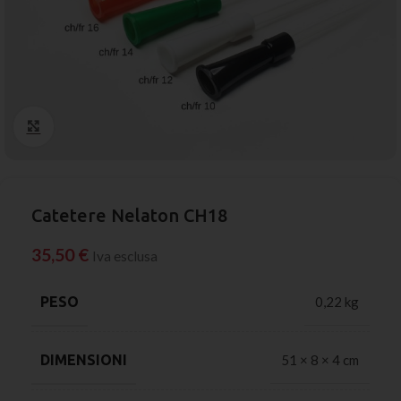
Click to enlarge
Catetere Nelaton CH18
35,50
€
Iva esclusa
PESO
0,22 kg
DIMENSIONI
51 × 8 × 4 cm