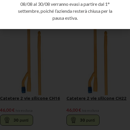
08/08 al 30/08 verranno evasi a partire dal 1°
settembre, poiché l’azienda resterà chiusa per la
Prodotti correlati
pausa estiva.
Catetere 2 vie silicone CH16
Catetere 2 vie silicone CH22
46,00
€
46,00
€
Iva esclusa
Iva esclusa
30
punti
30
punti