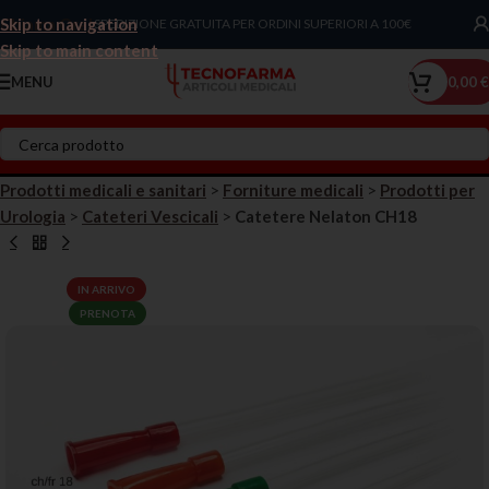
Skip to navigation
Chiama Ora!
SPEDIZIONE GRATUITA PER ORDINI SUPERIORI A 100€
Skip to main content
MENU
0,00
€
Prodotti medicali e sanitari
>
Forniture medicali
>
Prodotti per
Urologia
>
Cateteri Vescicali
>
Catetere Nelaton CH18
IN ARRIVO
PRENOTA