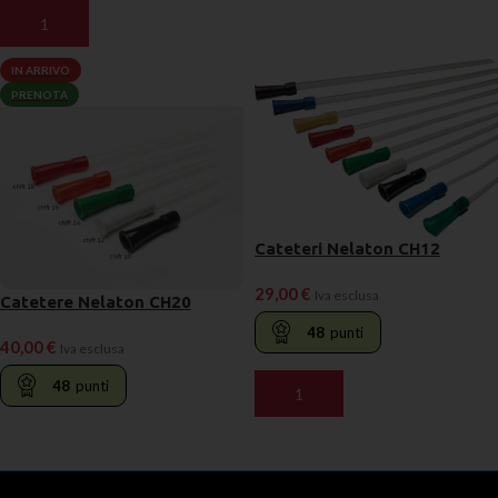
AGGIUNGI AL CARRELLO
AGGIUNGI AL CARRELLO
IN ARRIVO
PRENOTA
Cateteri Nelaton CH12
29,00
€
Iva esclusa
Catetere Nelaton CH20
48
punti
40,00
€
Iva esclusa
48
punti
AGGIUNGI AL CARRELLO
LEGGI TUTTO