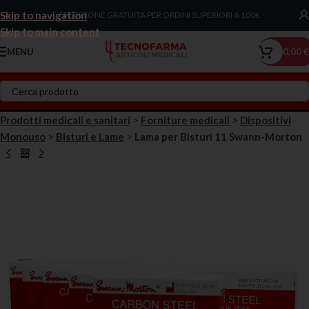
Skip to navigation
Chiama Ora!
SPEDIZIONE GRATUITA PER ORDINI SUPERIORI A 100€
Skip to main content
MENU
0,00
€
Prodotti medicali e sanitari
>
Forniture medicali
>
Dispositivi
Monouso
>
Bisturi e Lame
>
Lama per Bisturi 11 Swann-Morton