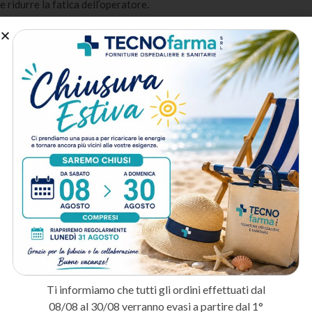
e ridurre la fatica dell’operatore.
Monouso
: Elimina i rischi di infezione crociata e i costi di
sterilizzazione degli strumenti.
Conforme MDR
: Dispositivo medico di classe IIa certificato CE
conforme al Regolamento MDR 2017/745.
A chi è destinato:
Chirurghi e personale di sala operatoria
: Per interventi in sala
operatoria e procedure invasive.
Medici ambulatoriali
: Per piccoli interventi chirurgici, biopsie e
asportazioni ambulatoriali.
Medici estetici
: Per procedure di medicina estetica e
microchirurgia ambulatoriale.
Metodo di spedizione
Prodotti correlati
Ti informiamo che tutti gli ordini effettuati dal
08/08 al 30/08 verranno evasi a partire dal 1°