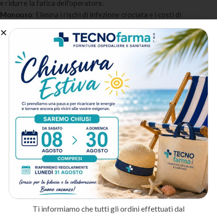
e ridurre la fatica dell’operatore.
Monouso
: Elimina i rischi di infezione crociata e i costi di
sterilizzazione degli strumenti.
Conforme MDR
: Dispositivo medico di classe IIa certificato CE
conforme al Regolamento MDR 2017/745.
A chi è destinato:
Chirurghi e personale di sala operatoria
: Per interventi in sala
operatoria e procedure invasive.
Medici ambulatoriali
: Per piccoli interventi chirurgici, biopsie e
asportazioni ambulatoriali.
Medici estetici
: Per procedure di medicina estetica e
microchirurgia ambulatoriale.
Metodo di spedizione
Prodotti correlati
Ti informiamo che tutti gli ordini effettuati dal