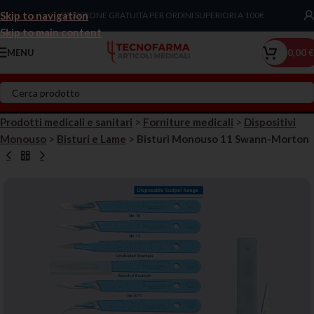
Skip to navigation
Chiama Ora!
SPEDIZIONE GRATUITA PER ORDINI SUPERIORI A 100€
Skip to main content
MENU
0,00
€
Prodotti medicali e sanitari
>
Forniture medicali
>
Dispositivi
Monouso
>
Bisturi e Lame
>
Bisturi Monouso 11 Swann-Morton