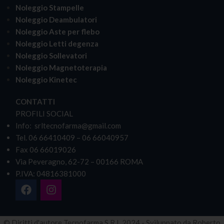
Noleggio Stampelle
Noleggio Deambulatori
Noleggio Aste per flebo
Noleggio Letti degenza
Noleggio Sollevatori
Noleggio Magnetoterapia
Noleggio Kinetec
CONTATTI
PROFILI SOCIAL
Info: srltecnofarma@gmail.com
Tel. 06 66410409 – 06 66040957
Fax 06 66019026
Via Peveragno, 62-72 – 00166 ROMA
P.IVA: 04816381000
© Diritti d'autore Tecnofarma S.R.L 2024 - Sviluppato da Roberto