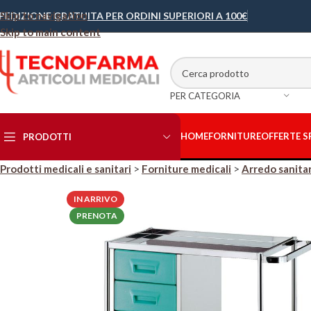
Skip to navigation
PEDIZIONE GRATUITA PER ORDINI SUPERIORI A 100€
Skip to main content
PER CATEGORIA
HOME
FORNITURE
OFFERTE S
PRODOTTI
Prodotti medicali e sanitari
>
Forniture medicali
>
Arredo sanita
Abbigliamento
IN ARRIVO
sanitario
PRENOTA
Accessori
Letto/Lettino
Bisturi e Lame
Cellulosa
Contenitori