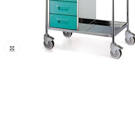
Cotone
Guanti monouso
Igiene Paziente
Suture
Click to enlarge
Teli Chirurgici
Ventilazione