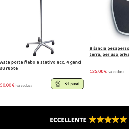
Bilancia pesapers
terra, per uso pri
Asta porta flebo a stativo acc. 4 ganci
su ruote
125,00
€
Iva esclusa
61
punti
50,00
€
Iva esclusa
AGGIUNGI AL CARR
LEGGI TUTTO