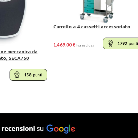
Carrello a 4 cassetti accessoriato
1792
punti
1.469,00
€
Iva esclusa
one meccanica da
vato, SECA750
LEGGI TUTTO
158
punti
ELLO