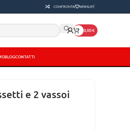
CONFRONTA
WISHLIST
0,00
€
AMO
BLOG
CONTATTI
ssetti e 2 vassoi