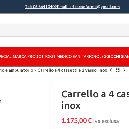
Tel: 06 66410409
Email: srltecnofarma@gmail.com
PECIALI
MARCA PRODOTTO
KIT MEDICO SANITARIO
NOLEGGIO
CHI SI
rio e ambulatorio
>
Carrello a 4 cassetti e 2 vassoi inox
Carrello a 4 ca
inox
1.175,00
€
Iva esclusa