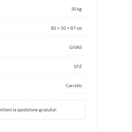
30 kg
80 × 50 × 87 cm
GIVAS
1PZ
Carrello
 ottieni la spedizione gratuita!