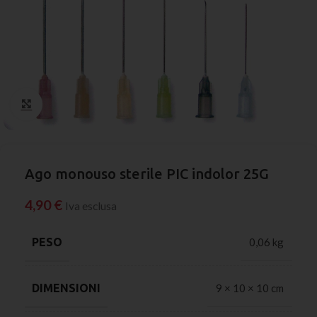
Click to enlarge
Ago monouso sterile PIC indolor 25G
4,90
€
Iva esclusa
PESO
0,06 kg
DIMENSIONI
9 × 10 × 10 cm