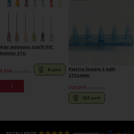
Ago monouso sterili PIC
indolor 27G
Piastra lineare 5 aghi
8
punti
4,90
€
Iva esclusa
27Gx4mm
AGGIUNGI AL CARRELLO
100,00
€
Iva esclusa
152
punti
LEGGI TUTTO