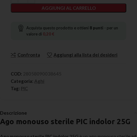
AGGIUNGI AL CARRELLO
Acquista questo prodotto e ottieni
8
punti
- per un
valore di
0,20
€
Confronta
Aggiungi alla lista dei desideri
COD:
28058090038645
Categoria:
Aghi
Tag:
PIC
Descrizione
Ago monouso sterile PIC indolor 25G
Ago monouso sterile PIC indolor 25G
è un ago monouso sterile ad