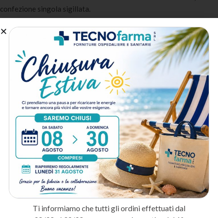
confezione singola sigillata.
A chi è destinato:
Ospedali e reparti di degenza
: Per terapie endovenose, prelievi
ematici e somministrazione di farmaci.
Ambulatori e studi medici
: Per vaccinazioni, iniezioni
intramuscolari e sottocutanee.
Assistenza domiciliare
: Per la gestione delle terapie iniettive a
domicilio.
Metodo di spedizione
Prodotti correlati
IN ARRIVO
PRENOTA
Ti informiamo che tutti gli ordini effettuati dal