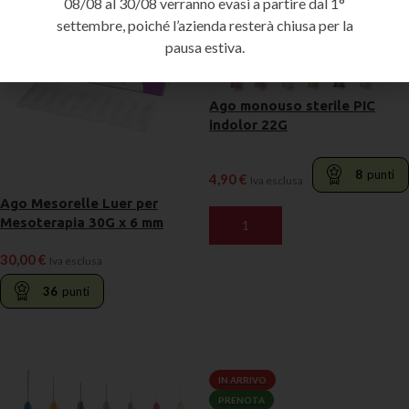
08/08 al 30/08 verranno evasi a partire dal 1°
settembre, poiché l’azienda resterà chiusa per la
pausa estiva.
Ago monouso sterile PIC
indolor 22G
8
punti
4,90
€
Iva esclusa
Ago Mesorelle Luer per
Mesoterapia 30G x 6 mm
AGGIUNGI AL CARRELLO
30,00
€
Iva esclusa
36
punti
LEGGI TUTTO
IN ARRIVO
PRENOTA