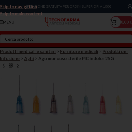
Skip to navigation
Chiama Ora!
SPEDIZIONE GRATUITA PER ORDINI SUPERIORI A 100€
Skip to main content
MENU
0,00
€
Prodotti medicali e sanitari
>
Forniture medicali
>
Prodotti per
Infusione
>
Aghi
>
Ago monouso sterile PIC indolor 25G