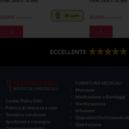
36
punti
30,00
€
42,00
€
Iva esclusa
Iva esclusa
AGGIUNGI AL CARRELLO
AGGIUNGI AL CARR
FORNITURA MEDICALI
Monouso
Medicazione e Bendaggi
Cookie Policy (UE)
Sterilizzazione
Politica di rimborso e reso
Infusione
Termini e condizioni
Dispositivi Elettromedical
Spedizioni e consegna
Disinfezione
Categorie prodotti