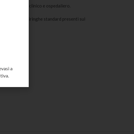
icaci in ambito clinico e ospedaliero.
à con tutte le siringhe standard presenti sul
evasi a
tiva.