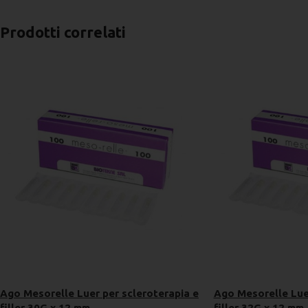
Prodotti correlati
Ago Mesorelle Luer per scleroterapia e
Ago Mesorelle Luer
filler 30G x 12 mm
filler 32G x 12 mm