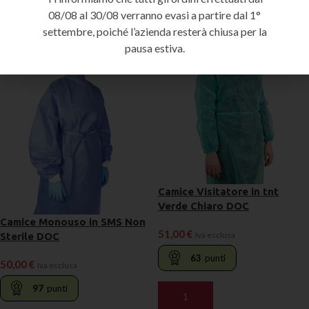
Prodotti correlati
08/08 al 30/08 verranno evasi a partire dal 1°
settembre, poiché l’azienda resterà chiusa per la
IN ARRIVO
pausa estiva.
PRENOTA
Camice Visitatore in tnt
Verde Chiaro DOC
Camice Monouso in SMS Non
51,00
€
Iva esclusa
Sterile DOC
63
punti
50,00
€
Iva esclusa
97
punti
AGGIUNGI AL CARRELLO