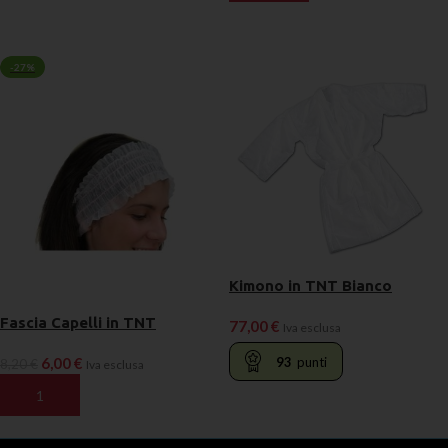
LEGGI TUTTO
-27%
Kimono in TNT Bianco
Fascia Capelli in TNT
77,00
€
Iva esclusa
93
punti
6,00
€
8,20
€
Iva esclusa
AGGIUNGI AL CARRELLO
AGGIUNGI AL CARRELLO