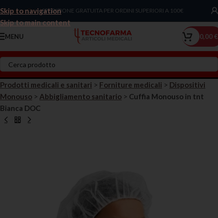
Skip to navigation
Chiama Ora!
SPEDIZIONE GRATUITA PER ORDINI SUPERIORI A 100€
Skip to main content
MENU
0,00
€
Prodotti medicali e sanitari
>
Forniture medicali
>
Dispositivi
Monouso
>
Abbigliamento sanitario
>
Cuffia Monouso in tnt
Bianca DOC