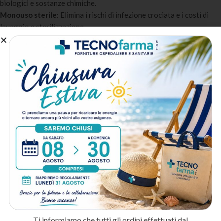
biologici e sostanze chimiche.
Monouso sterile
: Elimina i rischi di infezione crociata e i costi di
lavaggio e sterilizzazione.
Design funzionale
: Non limita i movimenti garantendo la piena
operatività durante le procedure.
Certificazione DPI
: Dispositivo di Protezione Individuale
certificato CE conforme alla normativa vigente.
A chi è destinato:
Personale ospedaliero e di sala operatoria
: Per la protezione
durante le procedure chirurgiche e i contatti con pazienti.
Infermieri e OSS
: Per le attività di cura e assistenza quotidiana nei
reparti di degenza.
Centri estetici e laboratori
: Per il mantenimento degli standard
igienici durante trattamenti e analisi.
Metodo di spedizione
Ti informiamo che tutti gli ordini effettuati dal